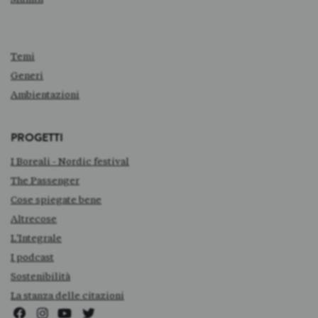
Temi
Generi
Ambientazioni
PROGETTI
I Boreali - Nordic festival
The Passenger
Cose spiegate bene
Altrecose
L'Integrale
I podcast
Sostenibilità
La stanza delle citazioni