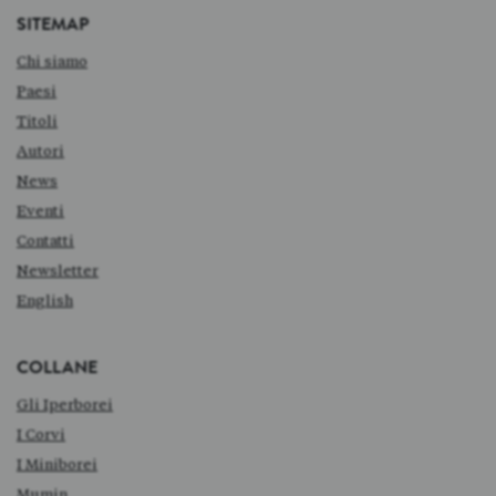
SITEMAP
Chi siamo
Paesi
Titoli
Autori
News
Eventi
Contatti
Newsletter
English
COLLANE
Gli Iperborei
I Corvi
I Miniborei
Mumin