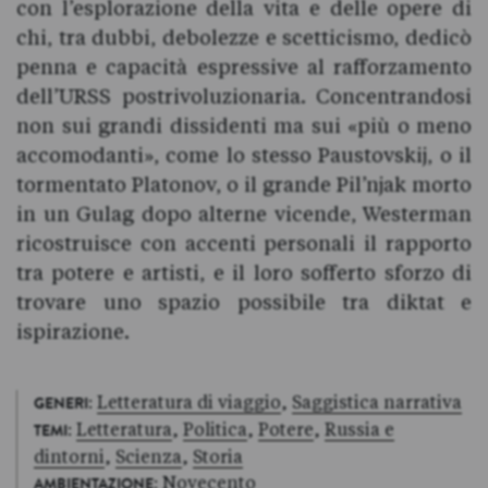
con l’esplorazione della vita e delle opere di
chi, tra dubbi, debolezze e scetticismo, dedicò
penna e capacità espressive al rafforzamento
dell’URSS postrivoluzionaria. Concentrandosi
non sui grandi dissidenti ma sui «più o meno
accomodanti», come lo stesso Paustovskij, o il
tormentato Platonov, o il grande Pil’njak morto
in un Gulag dopo alterne vicende, Westerman
ricostruisce con accenti personali il rapporto
tra potere e artisti, e il loro sofferto sforzo di
trovare uno spazio possibile tra diktat e
ispirazione.
:
Letteratura di viaggio
,
Saggistica narrativa
GENERI
:
Letteratura
,
Politica
,
Potere
,
Russia e
TEMI
dintorni
,
Scienza
,
Storia
:
Novecento
AMBIENTAZIONE