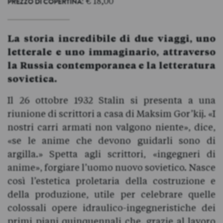
: € 18,00
PREZZO DI COPERTINA
La storia incredibile di due viaggi, uno
letterale e uno immaginario, attraverso
la Russia contemporanea e la letteratura
sovietica.
Il 26 ottobre 1932 Stalin si presenta a una
riunione di scrittori a casa di Maksim Gor’kij. «I
nostri carri armati non valgono niente», dice,
«se le anime che devono guidarli sono di
argilla.» Spetta agli scrittori, «ingegneri di
anime», forgiare l’uomo nuovo sovietico. Nasce
così l’estetica proletaria della costruzione e
della produzione, utile per celebrare quelle
colossali opere idraulico-ingegneristiche dei
primi piani quinquennali che, grazie al lavoro