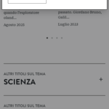
Kazakistan, sulle orme
sopravvivenza. E noi che
degli astronauti del
strada seguiremo? È il 1596
passato. Giordano Bruno,
quando l’esploratore
Galil…
oland…
Luglio 2023
Agosto 2025
ALTRI TITOLI SUL TEMA
+
SCIENZA
ALTRI TITOLI SUL TEMA