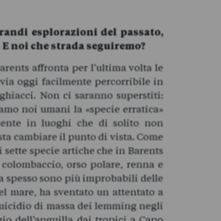
grandi esplorazioni del passato,
. E noi che strada seguiremo?
rents affronta per l’ultima volta le
 via oggi facilmente percorribile in
ghiacci. Non ci saranno superstiti:
siamo noi umani la «specie erratica»
mente in luoghi che di solito non
asta cambiare il punto di vista. Come
sette specie artiche che in Barents
 colombaccio, orso polare, renna e
ia spesso sono più improbabili delle
del mare, ha sventato un attentato a
suicidio di massa dei lemming negli
io dell’anguilla dai tropici a Capo