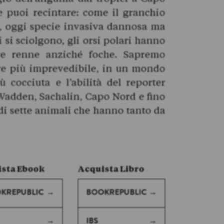
e puoi recintare: come il granchio
d, oggi specie invasiva dannosa ma
si sciolgono, gli orsi polari hanno
are renne anziché foche. Sapremo
pre più imprevedibile, in un mondo
 cocciuta e l’abilità del reporter
Wadden, Sachalin, Capo Nord e fino
 di sette animali che hanno tanto da
sta Ebook
Acquista Libro
KREPUBLIC
BOOKREPUBLIC
IBS