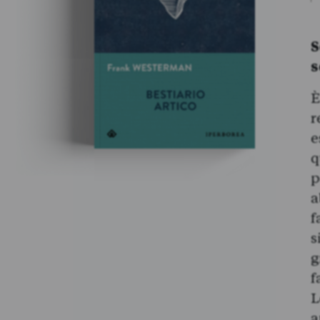
S
s
È
r
e
q
p
a
f
s
g
f
L
a