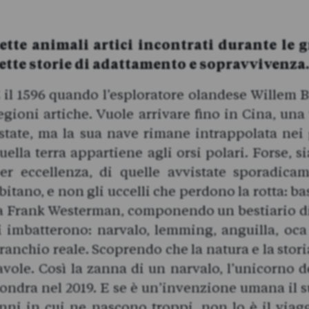
ette animali artici incontrati durante le 
ette storie di adattamento e sopravvivenza
 il 1596 quando l’esploratore olandese Willem Ba
egioni artiche. Vuole arrivare fino in Cina, una
state, ma la sua nave rimane intrappolata nei 
uella terra appartiene agli orsi polari. Forse, 
er eccellenza, di quelle avvistate sporadica
bitano, e non gli uccelli che perdono la rotta: b
a Frank Westerman, componendo un bestiario di 
i imbatterono: narvalo, lemming, anguilla, oca
ranchio reale. Scoprendo che la natura e la stor
avole. Così la zanna di un narvalo, l’unicorno 
ondra nel 2019. E se è un’invenzione umana il 
nni in cui ne nascono troppi, non lo è il viagg