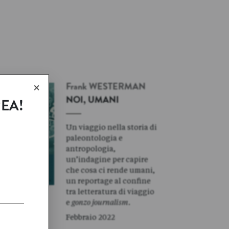
×
Frank
WESTERMAN
NOI, UMANI
REA!
Un viaggio nella storia di
paleontologia e
antropologia,
un’indagine per capire
che cosa ci rende umani,
un reportage al confine
tra letteratura di viaggio
e
gonzo journalism
.
Febbraio 2022