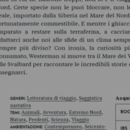
ord. Certe specie non le puoi bloccare, non l
eale, importato dalla Siberia nel Mare del Nor
ortunatamente commestibile. E mentre i ghiacci 
mparato a restare sulla terraferma, a cacci
dattarci anche noi alle sfide di un clima sem
empre più diviso? Con ironia, la curiosità più
onsumato, Westerman si muove tra il Mare dei 
lle Svalbard per raccontare le incredibili storie
nsegnarci.
:
Letteratura di viaggio
,
Saggistica
Acqui
GENERI
narrativa
:
Animali
,
Avventura
,
Estremo Nord
,
BOO
TEMI
Natura
,
Perdenti
,
Scienza
,
Viaggio
:
Contemporaneo
,
Seicento-
AMBIENTAZIONE
IBS