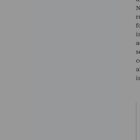
N
r
f
i
a
s
c
a
i