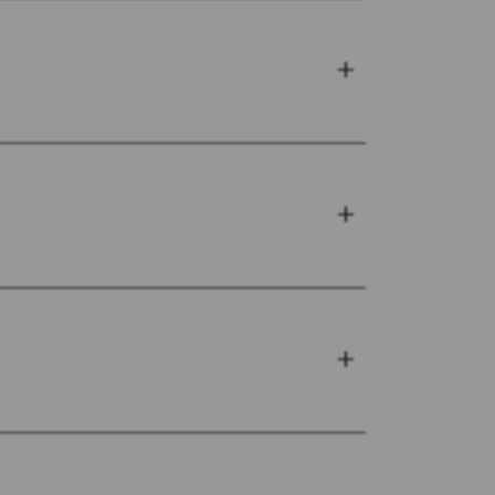
+
+
+