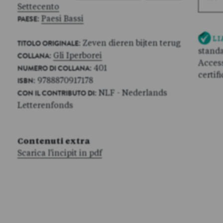
Settecento
:
Paesi Bassi
PAESE
: Zeven dieren bijten terug
TITOLO ORIGINALE
standa
:
Gli Iperborei
COLLANA
Access
: 401
NUMERO DI COLLANA
certif
: 9788870917178
ISBN
: NLF - Nederlands
CON IL CONTRIBUTO DI
Letterenfonds
Contenuti extra
Scarica l'incipit in pdf