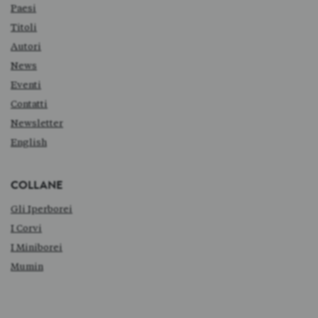
Paesi
Titoli
Autori
News
Eventi
Contatti
Newsletter
English
COLLANE
Gli Iperborei
I Corvi
I Miniborei
Mumin