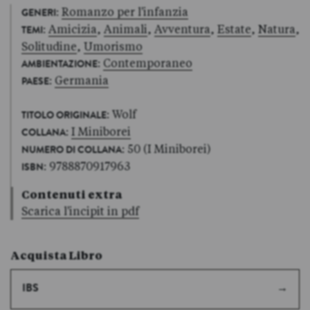
:
Romanzo per l'infanzia
GENERI
:
Amicizia
,
Animali
,
Avventura
,
Estate
,
Natura
,
TEMI
Solitudine
,
Umorismo
:
Contemporaneo
AMBIENTAZIONE
:
Germania
PAESE
: Wolf
TITOLO ORIGINALE
:
I Miniborei
COLLANA
: 50 (I Miniborei)
NUMERO DI COLLANA
: 9788870917963
ISBN
Contenuti extra
Scarica l'incipit in pdf
Acquista Libro
IBS