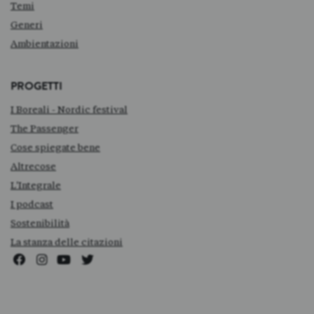
Temi
Generi
Ambientazioni
PROGETTI
I Boreali - Nordic festival
The Passenger
Cose spiegate bene
Altrecose
L'Integrale
I podcast
Sostenibilità
La stanza delle citazioni