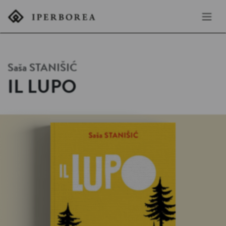
Saša
STANIŠIĆ
IL LUPO