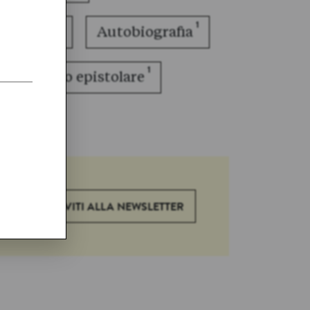
2
1
 ragazzi
Autobiografia
1
Romanzo epistolare
ISCRIVITI ALLA NEWSLETTER