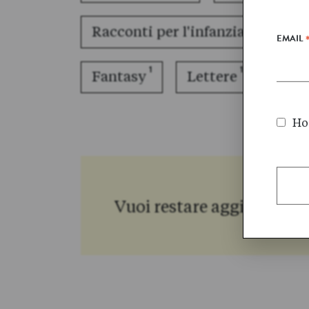
3
Racconti per l'infanzia
Sag
EMAIL
1
1
Fantasy
Lettere
Narr
Ho 
Vuoi restare aggiornato s