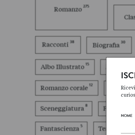
275
Romanzo
Cla
38
30
Racconti
Biografia
15
15
Albo Illustrato
Memoir
ISC
12
Romanzo corale
Classico 
Ricevi
curio
8
7
Sceneggiatura
Fumetti
NOME
5
5
Fantascienza
Teatro