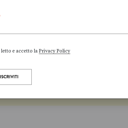
3
2
gio filosofico
Diario
Narrativa per
*
1
1
ativa illustrata
Romanzo distopico
letto e accetto la
Privacy Policy
ui progetti di Iperborea?