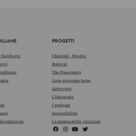
OLLANE
PROGETTI
i Iperborei
I Boreali - Nordic
orvi
festival
Miniborei
The Passenger
min
Cose spiegate bene
Altrecose
L'Integrale
mi
I podcast
neri
Sostenibilità
bientazioni
La stanza delle citazioni