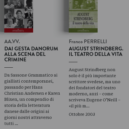
AA.VV.
Franco
PERRELLI
DAI GESTA DANORUM
AUGUST STRINDBERG.
ALLA SCENA DEL
IL TEATRO DELLA VITA
CRIMINE
August Strindberg non
Da Sassone Grammatico ai
solo è il più importante
giallisti contemporanei,
scrittore svedese, ma uno
passando per Hans
dei fondatori del teatro
Christian Andersen e Karen
moderno, anzi – come
Blixen, un compendio di
scriveva Eugene O’Neill –
storia della letteratura
«il più m…
danese dalle origini ai
Ottobre 2003
giorni nostri attraverso
tutti …