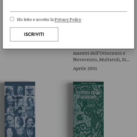
L’interesse particolare di
questo sta nel punto di
Breve excursus sulla storia
vista personale di uno
Ho letto e accetto la
Privacy Policy
della letteratura
scrittore che la conosceva
nederlandese, dal
…
Medioevo attraverso
Settembre 2002
l’Umanesimo di Erasmo, al
secolo d’Oro, fino ai
maestri dell’Ottocento e
Novecento, Multatuli, Sl…
Aprile 2001