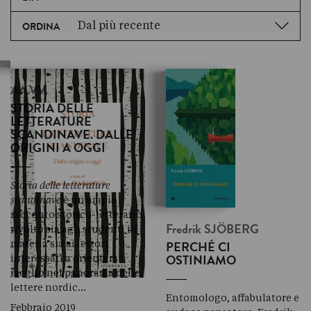
Dal più recente
ORDINA
AA.VV.
STORIA DELLE
LETTERATURE
SCANDINAVE. DALLE
ORIGINI A OGGI
Storia delle letterature
scandinave
è un ampio
racconto storico-letterario
rivolto sia agli studenti in
Fredrik
SJÖBERG
materia sia ai lettori
PERCHÉ CI
interessati a orientarsi
OSTINIAMO
meglio nel panorama delle
lettere nordic…
Entomologo, affabulatore e
Febbraio 2019