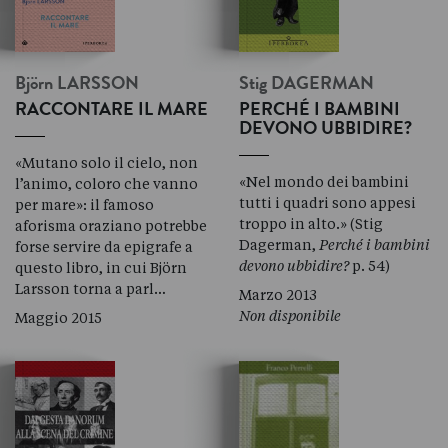
Björn
LARSSON
Stig
DAGERMAN
RACCONTARE IL MARE
PERCHÉ I BAMBINI
DEVONO UBBIDIRE?
«Mutano solo il cielo, non
«Nel mondo dei bambini
l’animo, coloro che vanno
tutti i quadri sono appesi
per mare»: il famoso
troppo in alto.» (Stig
aforisma oraziano potrebbe
Dagerman,
Perché i bambini
forse servire da epigrafe a
devono ubbidire?
p. 54)
questo libro, in cui Björn
Larsson torna a parl…
Marzo 2013
Non disponibile
Maggio 2015