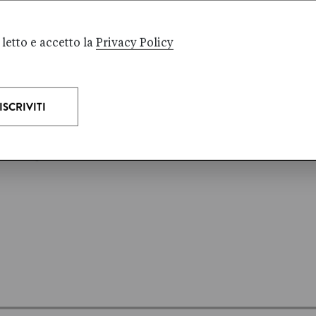
passato, sette storie di
i
adattamento e
zo
sopravvivenza. E noi che
letto e accetto la
Privacy Policy
strada seguiremo? È il
1596 quando
&…
l’esploratore oland…
Agosto 2025