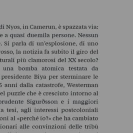
e di Nyos, in Camerun, è spazzata via:
eme a quasi duemila persone. Nessun
 Si parla di un’esplosione, di uno
osso, la notizia fa subito il giro del
turali più clamorosi del XX secolo?
o una bomba atomica testata da
l presidente Biya per sterminare le
5 anni dalla catastrofe, Westerman
el puzzle che è cresciuto intorno al
l prudente Sigurðsson e i maggiori
 tesi, agli interessi postcoloniali
moni al «perché io?» che ha cambiato
sionari alle convinzioni delle tribù