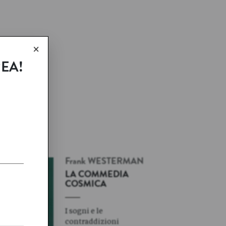
×
REA!
Frank
WESTERMAN
LA COMMEDIA
COSMICA
I sogni e le
contraddizioni