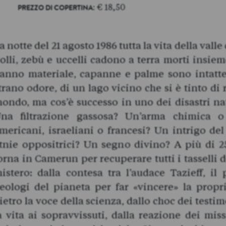
: € 18,50
PREZZO DI COPERTINA
a notte del 21 agosto 1986 tutta la vita della vall
olli, zebù e uccelli cadono a terra morti insi
anno materiale, capanne e palme sono intatte.
trano odore, di un lago vicino che si è tinto di r
ondo, ma cos’è successo in uno dei disastri na
na filtrazione gassosa? Un’arma chimica 
mericani, israeliani o francesi? Un intrigo de
tnie oppositrici? Un segno divino? A più di 2
orna in Camerun per recuperare tutti i tasselli d
istero: dalla contesa tra l’audace Tazieff, i
eologi del pianeta per far «vincere» la propria
ietro la voce della scienza, dallo choc dei testi
a vita ai sopravvissuti, dalla reazione dei mis