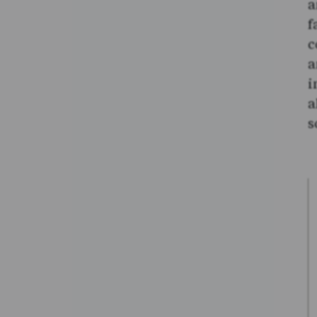
a
f
c
a
i
a
s