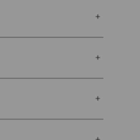
+
+
+
+