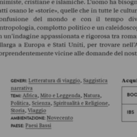
nimiste, cristiane e islamiche. L’uomo ha bisogn
atti osano le «storie», quelle che in tutte le cult
onfusione del mondo e con il tempo diven
ntropologia, complotto politico e un caleidosco
n un’indagine appassionata e rigorosa tra roma
llarga a Europa e Stati Uniti, per trovare nell’
orprendentemente vicine alle domande del nost
:
Letteratura di viaggio
,
Saggistica
Acqui
GENERI
narrativa
:
Africa
,
Mito e Leggenda
,
Natura
,
BOO
TEMI
Politica
,
Scienza
,
Spiritualità e Religione
,
Storia
,
Viaggio
IBS
:
Novecento
AMBIENTAZIONE
:
Paesi Bassi
PAESE