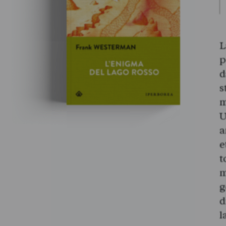
L
p
d
s
m
U
a
e
t
m
g
d
l