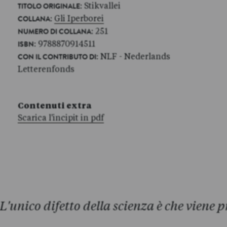
: Stikvallei
TITOLO ORIGINALE
:
Gli Iperborei
COLLANA
: 251
NUMERO DI COLLANA
: 9788870914511
ISBN
: NLF - Nederlands
CON IL CONTRIBUTO DI
Letterenfonds
Contenuti extra
Scarica l'incipit in pdf
L'unico difetto della scienza è che viene 