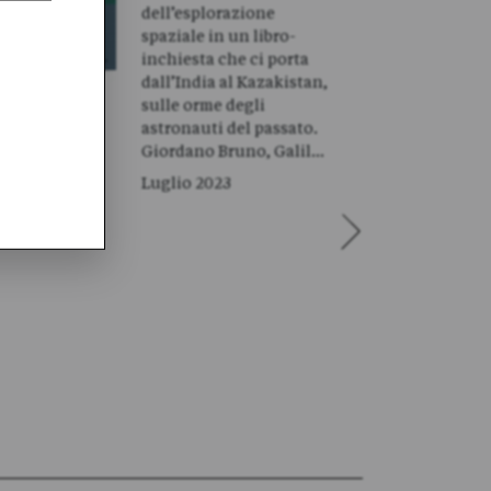
dell’esplorazione
spaziale in un libro-
inchiesta che ci porta
dall’India al Kazakistan,
sulle orme degli
astronauti del passato.
Giordano Bruno, Galil…
Luglio 2023