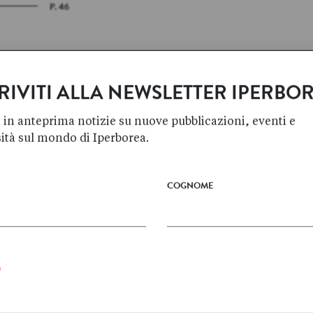
P. 46
RIVITI ALLA NEWSLETTER IPERBO
 in anteprima notizie su nuove pubblicazioni, eventi e
sità sul mondo di Iperborea.
COGNOME
Frank
WESTERMAN
BESTIARIO ARTICO
*
Sette animali artici
un
incontrati durante le
grandi esplorazioni del