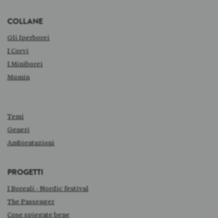
COLLANE
Gli Iperborei
I Corvi
I Miniborei
Mumin
Temi
Generi
Ambientazioni
PROGETTI
I Boreali - Nordic festival
The Passenger
Cose spiegate bene