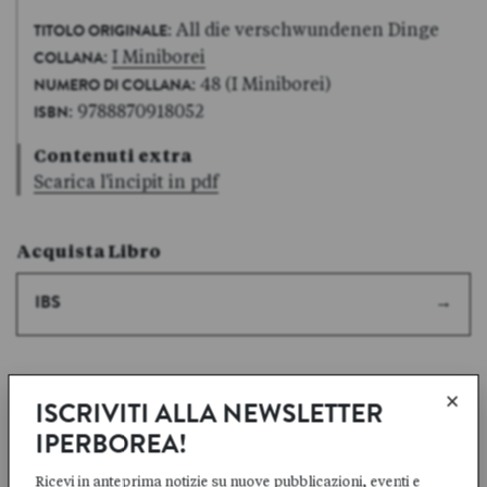
: All die verschwundenen Dinge
TITOLO ORIGINALE
:
I Miniborei
COLLANA
: 48 (I Miniborei)
NUMERO DI COLLANA
: 9788870918052
ISBN
Contenuti extra
Scarica l'incipit in pdf
Acquista Libro
IBS
×
ISCRIVITI ALLA NEWSLETTER
IPERBOREA!
Ricevi in anteprima notizie su nuove pubblicazioni, eventi e