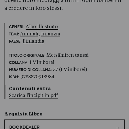
questo libro incoraggia tutti i topini danzerini
a credere in loro stessi.
:
Albo Illustrato
GENERI
:
Animali
,
Infanzia
TEMI
:
Finlandia
PAESE
: Metsähiiren tanssi
TITOLO ORIGINALE
:
I Miniborei
COLLANA
: 37 (I Miniborei)
NUMERO DI COLLANA
: 9788870918984
ISBN
Contenuti extra
Scarica l'incipit in pdf
Acquista Libro
BOOKDEALER