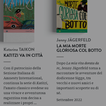
Jenny
JÄGERFELD
LA MIA MORTE
Katarina
TAIKON
GLORIOSA COL BOTTO
KATITZI VA IN CITTÀ
Dopo
La mia vita dorata da
Con il patrocinio della
re
, Jenny Jägerfeld torna a
Sezione Italiana di
raccontare le avventure del
Amnesty International,
dodicenne Sigge, tra
continua la serie di
Katitzi
,
vecchi e nuovi amici e
l’amato classico svedese su
importanti scoperte su di
una vivace e avventurosa
sé.
ragazzina rom decisa a
Settembre 2022
realizzare i propri …