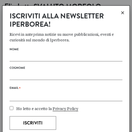
Elisabetta
SVALUTO MOREOLO
×
ISCRIVITI ALLA NEWSLETTER
SCHEDA TRADUTTORE
→
IPERBOREA!
Ricevi in anteprima notizie su nuove pubblicazioni, eventi e
curiosità sul mondo di Iperborea.
Kader
ABDOLAH
Kader
ABDOLAH
LA CASA DELLA
QUELLO CHE CERCHI
NOME
MOSCHEA
STA CERCANDO TE
COGNOME
EMAIL
*
Ho letto e accetto la
Privacy Policy
ALTRI TITOLI SUL TEMA
SPIRITUALITÀ E
+