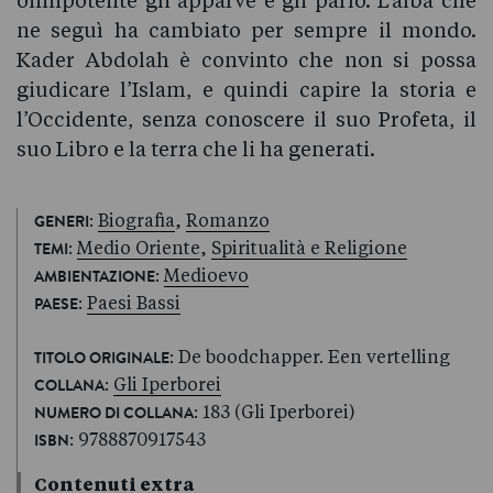
onnipotente gli apparve e gli parlò. L’alba che
ne seguì ha cambiato per sempre il mondo.
Kader Abdolah è convinto che non si possa
giudicare l’Islam, e quindi capire la storia e
l’Occidente, senza conoscere il suo Profeta, il
suo Libro e la terra che li ha generati.
:
Biografia
,
Romanzo
GENERI
:
Medio Oriente
,
Spiritualità e Religione
TEMI
:
Medioevo
AMBIENTAZIONE
:
Paesi Bassi
PAESE
: De boodchapper. Een vertelling
TITOLO ORIGINALE
:
Gli Iperborei
COLLANA
: 183 (Gli Iperborei)
NUMERO DI COLLANA
: 9788870917543
ISBN
Contenuti extra