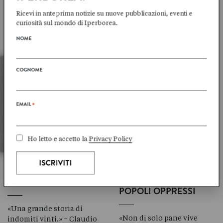
Tornato a Helsinki dopo
Lagerkvist si interroga sul
Ricevi in anteprima notizie su nuove pubblicazioni, eventi e
una fallita car…
p…
curiosità sul mondo di Iperborea.
Aprile 2017
Marzo 2017
NOME
COGNOME
EMAIL
*
Ho letto e accetto la
Privacy Policy
Jaan
KROSS
Arto
PAASILINNA
IL PAZZO DELLO ZAR
IL LIBERATORE DEI
POPOLI OPPRESSI
«Una grande storia di
«Non di solo pane vive
indomiti vinti.» − Claudio