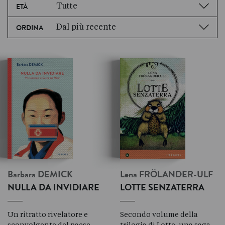
Tutte
ETÀ
Dal più recente
ORDINA
Barbara
DEMICK
Lena
FRÖLANDER-ULF
NULLA DA INVIDIARE
LOTTE SENZATERRA
Un ritratto rivelatore e
Secondo volume della
sconvolgente del paese
trilogia di Lotte, una saga