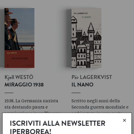
Kjell
WESTÖ
Pär
LAGERKVIST
MIRAGGIO 1938
IL NANO
1938. La Germania nazista
Scritto negli anni della
sta destando paura e
Seconda guerra mondiale e
ammirazione in un’Europa
ambientato in una corte
×
che non sa di essere già
rinascimentale italiana,
Il
ISCRIVITI ALLA NEWSLETTER
sull’orlo di un secondo
è forse l’opera in cui
nano
IPERBOREA!
conflitto mondiale.
più esplicitamente