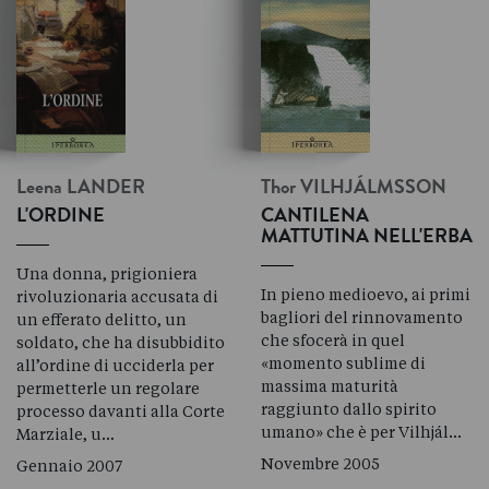
Leena
LANDER
Thor
VILHJÁLMSSON
L'ORDINE
CANTILENA
MATTUTINA NELL'ERBA
Una donna, prigioniera
In pieno medioevo, ai primi
rivoluzionaria accusata di
bagliori del rinnovamento
un efferato delitto, un
che sfocerà in quel
soldato, che ha disubbidito
«momento sublime di
all’ordine di ucciderla per
massima maturità
permetterle un regolare
raggiunto dallo spirito
processo davanti alla Corte
umano» che è per Vilhjál…
Marziale, u…
Novembre 2005
Gennaio 2007