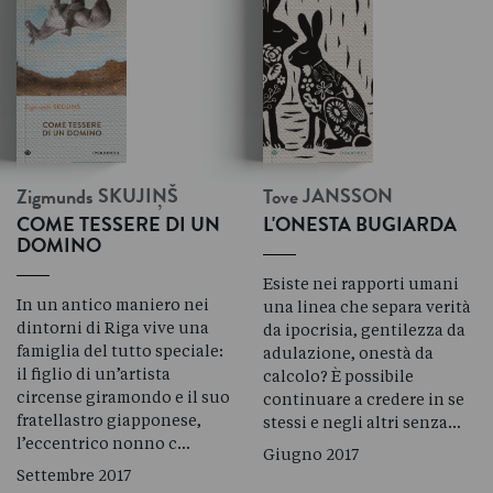
Zigmunds
SKUJIŅŠ
Tove
JANSSON
COME TESSERE DI UN
L'ONESTA BUGIARDA
DOMINO
Esiste nei rapporti umani
In un antico maniero nei
una linea che separa verità
dintorni di Riga vive una
da ipocrisia, gentilezza da
famiglia del tutto speciale:
adulazione, onestà da
il figlio di un’artista
calcolo? È possibile
circense giramondo e il suo
continuare a credere in se
fratellastro giapponese,
stessi e negli altri senza…
l’eccentrico nonno c…
Giugno 2017
Settembre 2017