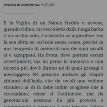
: € 19,00
PREZZO DI COPERTINA
È la Vigilia di un Natale freddo e nevoso,
quando Odino, un vecchietto dalla lunga barba
e un occhio solo, è costretto ad approdare con
la sua slitta su un’isola senza nome, perché in
una tempesta di meteoriti uno dei suoi cavalli
si è azzoppato. Ha fretta: deve portare oscuri
avvertimenti, ma ha perso la memoria e non
ricorda più dov’è diretto né di quali presagi è
messaggero. Né possono aiutarlo gli stupiti
abitanti dell’isola, che da secoli non vedono
stranieri: al di là delle infide scogliere che li
circondano, esiste il Continente, ma da
generazioni nessuno ha più provato a
raggiungerlo e nessuno è mai tornato. Odino