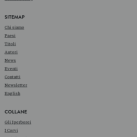
SITEMAP
Chi siamo
Paesi
Titoli
Autori
News
Eventi
Contatti
Newsletter
English
COLLANE
Gli Iperborei
I Corvi