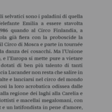
i selvatici sono i paladini di quella
’elefante Emilia a essere stavolta
1986 quando al Circo Finlandia, a
ola già fiera con la proboscide la
il Circo di Mosca e parte in tournée
 la danza dei cosacchi. Ma l’Unione
o, e l’Europa si mette pure a vietare
dotati di ben più talento di tanti
ia Lucander non resta che salire in
lte e lanciarsi nel circo del mondo
osì la loro acrobatica odissea dalle
lla regione dei laghi alla Carelia e
plottisti e macellai megalomani, con
 e un latifondista in pene d’amore,