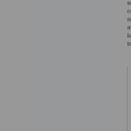
s
c
n
a
l
t