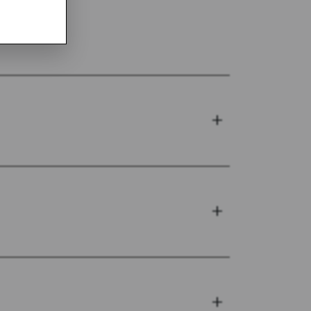
+
+
+