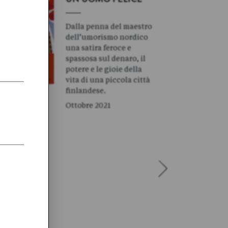
UN UOMO FELICE
Dalla penna del maestro
dell’umorismo nordico
una satira feroce e
spassosa sul denaro, il
potere e le gioie della
vita di una piccola città
finlandese.
Ottobre 2021