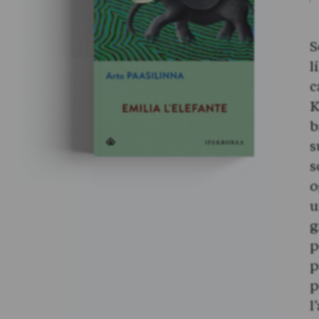
S
l
c
K
b
s
s
o
u
g
p
p
p
l