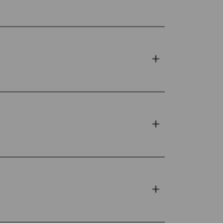
+
+
+