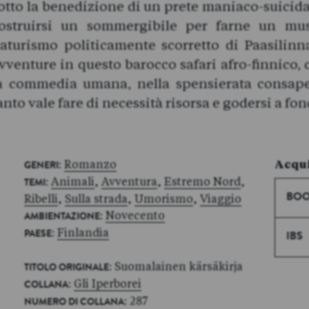
otto la benedizione di un prete maniaco-suicida e
ostruirsi un sommergibile per farne un mus
aturismo politicamente scorretto di Paasilinna
vventure in questo barocco safari afro-finnico,
a commedia umana, nella spensierata consape
anto vale fare di necessità risorsa e godersi a fon
:
Romanzo
Acqui
GENERI
:
Animali
,
Avventura
,
Estremo Nord
,
TEMI
Ribelli
,
Sulla strada
,
Umorismo
,
Viaggio
BOO
:
Novecento
AMBIENTAZIONE
:
Finlandia
PAESE
IBS
: Suomalainen kärsäkirja
TITOLO ORIGINALE
:
Gli Iperborei
COLLANA
: 287
NUMERO DI COLLANA