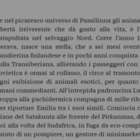
e nel picaresco universo di Paasilinna gli animal
ibertà irriverente che dà gusto alla vita, è l
atapultata nel selvaggio Nord. Corre l’anno 
erava, nasce una stella, che a sei mesi svent
andierina finlandese e in pochi anni conquista 
ulla Transiberiana, allietando i passeggeri con
ovietica è ormai al collasso, il circo al tramont
gni esibizione di animali esotici, per quanto 
mani commedianti. All’intrepida padroncina Luc
roppa alla pachidermica compagna di mille riba
er riportare Emilia tra i suoi simili. Comincia c
iane del Satakunta alle foreste del Pirkanmaa, da
oi alla volta del Sudafrica, in fuga da eco-com
’aiuto di un pompiere, un gestore di minimarket