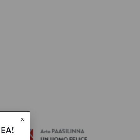
×
REA!
Arto
PAASILINNA