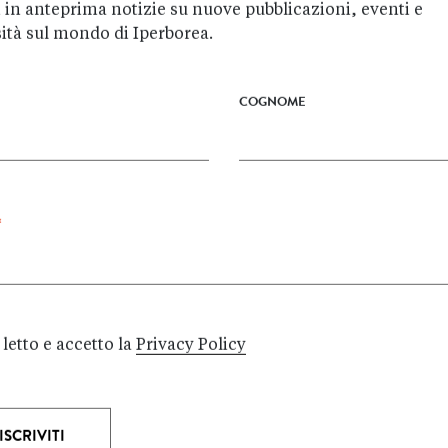
UN GRUISTA IN
 in anteprima notizie su nuove pubblicazioni, eventi e
PARADISO
sità sul mondo di Iperborea.
La spassosa storia di
Pirjeri Ryynänen, gruista
COGNOME
o
di Helsinki, sostituto
divino di un
è
Onnipotente stanco
o
dell'umanità. Cosa
faresti se fossi Dio?
Pirjeri Ryynänen, gruista
*
di Helsinki…
Giugno 2025
letto e accetto la
Privacy Policy