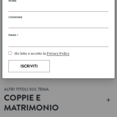
NOME
Jón Kalman
Guðrún Eva
STEFÁNSSON
MÍNERVUDÓTTIR
COGNOME
VARIE COSE SULLE
REYKJAVÍK, AMORE
SEQUOIE E SUL
TEMPO
EMAIL
*
Ho letto e accetto la
Privacy Policy
ALTRI TITOLI SUL TEMA
COPPIE E
+
MATRIMONIO