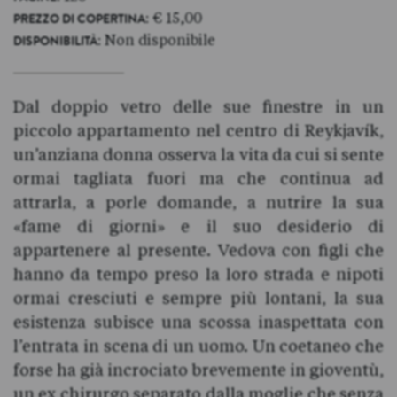
: € 15,00
PREZZO DI COPERTINA
: Non disponibile
DISPONIBILITÀ
Dal doppio vetro delle sue finestre in un
piccolo appartamento nel centro di Reykjavík,
un’anziana donna osserva la vita da cui si sente
ormai tagliata fuori ma che continua ad
attrarla, a porle domande, a nutrire la sua
«fame di giorni» e il suo desiderio di
appartenere al presente. Vedova con figli che
hanno da tempo preso la loro strada e nipoti
ormai cresciuti e sempre più lontani, la sua
esistenza subisce una scossa inaspettata con
l’entrata in scena di un uomo. Un coetaneo che
forse ha già incrociato brevemente in gioventù,
un ex chirurgo separato dalla moglie che senza