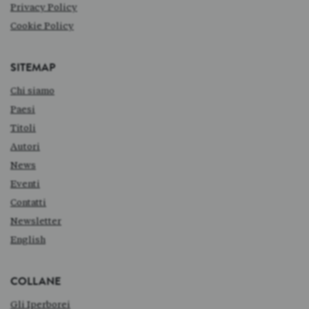
Privacy Policy
Cookie Policy
SITEMAP
Chi siamo
Paesi
Titoli
Autori
News
Eventi
Contatti
Newsletter
English
COLLANE
Gli Iperborei