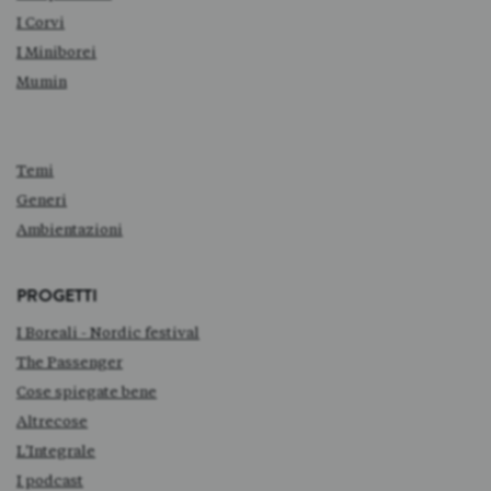
I Corvi
I Miniborei
Mumin
Temi
Generi
Ambientazioni
PROGETTI
I Boreali - Nordic festival
The Passenger
Cose spiegate bene
Altrecose
L'Integrale
I podcast