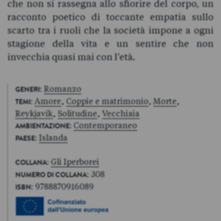
che non si rassegna allo sfiorire del corpo, un
racconto poetico di toccante empatia sullo
scarto tra i ruoli che la società impone a ogni
stagione della vita e un sentire che non
invecchia quasi mai con l’età.
:
Romanzo
GENERI
:
Amore
,
Coppie e matrimonio
,
Morte
,
TEMI
Reykjavík
,
Solitudine
,
Vecchiaia
:
Contemporaneo
AMBIENTAZIONE
:
Islanda
PAESE
:
Gli Iperborei
COLLANA
: 308
NUMERO DI COLLANA
: 9788870916089
ISBN