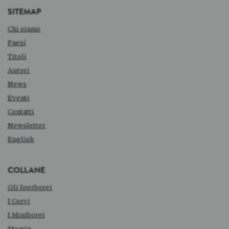
SITEMAP
Chi siamo
Paesi
Titoli
Autori
News
Eventi
Contatti
Newsletter
English
COLLANE
Gli Iperborei
I Corvi
I Miniborei
Mumin