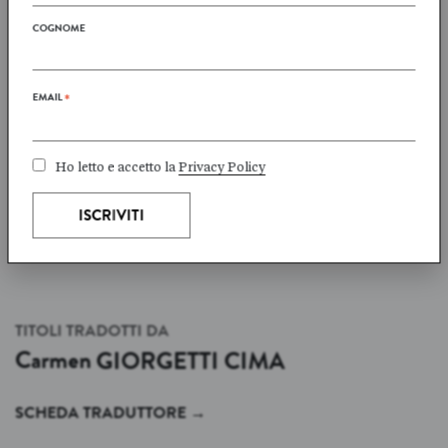
anche dell’importanza di
dei Mumin.
COGNOME
diventare se stessi. A St
Petersburg, in Florida, le
Sola e annoiata in un ca…
b…
Marzo 2026
EMAIL
*
Marzo 2026
Ho letto e accetto la
Privacy Policy
TITOLI TRADOTTI DA
Carmen
GIORGETTI CIMA
SCHEDA TRADUTTORE
→