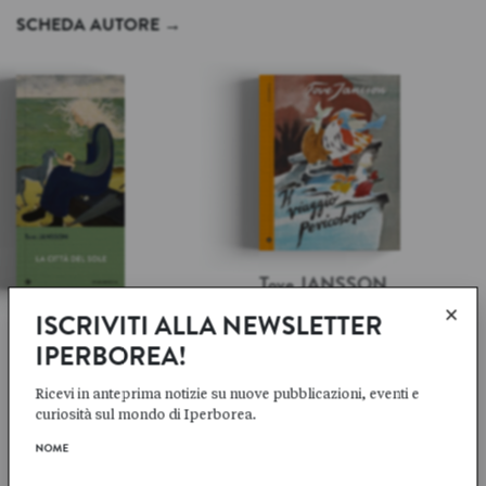
SCHEDA AUTORE
→
Tove
JANSSON
×
IL VIAGGIO
ISCRIVITI ALLA NEWSLETTER
Tove
JANSSON
PERICOLOSO
LA CITTÀ DEL SOLE
IPERBOREA!
Esce per la prima volta in
Ricevi in anteprima notizie su nuove pubblicazioni, eventi e
Dall’autrice del
Libro
Italia un gioiello artistico e
curiosità sul mondo di Iperborea.
dell’estate
, una narrazione
letterario del 1977. L’ultimo
NOME
scoppiettante di ironia che
albo illustrato di Tove
parla di vecchiaia ma
Jansson sulla magica Valle