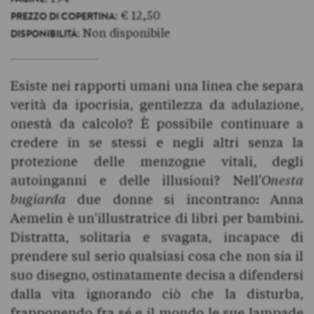
: € 12,50
PREZZO DI COPERTINA
: Non disponibile
DISPONIBILITÀ
Esiste nei rapporti umani una linea che separa
verità da ipocrisia, gentilezza da adulazione,
onestà da calcolo? È possibile continuare a
credere in se stessi e negli altri senza la
protezione delle menzogne vitali, degli
autoinganni e delle illusioni? Nell'
Onesta
bugiarda
due donne si incontrano: Anna
Aemelin è un'illustratrice di libri per bambini.
Distratta, solitaria e svagata, incapace di
prendere sul serio qualsiasi cosa che non sia il
suo disegno, ostinatamente decisa a difendersi
dalla vita ignorando ciò che la disturba,
frapponendo fra sé e il mondo le sue lampade