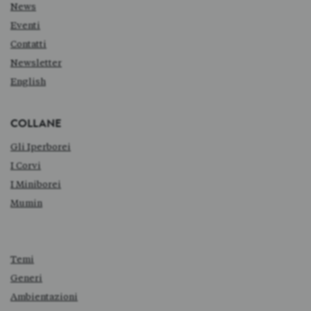
News
Eventi
Contatti
Newsletter
English
COLLANE
Gli Iperborei
I Corvi
I Miniborei
Mumin
Temi
Generi
Ambientazioni