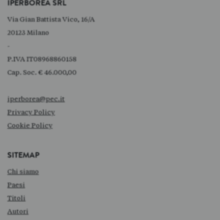
IPERBOREA SRL
Via Gian Battista Vico, 16/A
20123 Milano
-
P.IVA IT08968860158
Cap. Soc. € 46.000,00
iperborea@pec.it
Privacy Policy
Cookie Policy
SITEMAP
Chi siamo
Paesi
Titoli
Autori