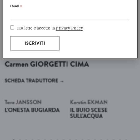
EMAIL
*
Ho letto e accetto la
Privacy Policy
TITOLI TRADOTTI DA
Carmen
GIORGETTI CIMA
SCHEDA TRADUTTORE
→
Tove
JANSSON
Kerstin
EKMAN
L'ONESTA BUGIARDA
IL BUIO SCESE
SULL'ACQUA