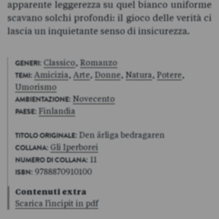
apparente leggerezza su quel bianco uniforme
scavano solchi profondi: il gioco delle verità ci
lascia un inquietante senso di insicurezza.
:
Classico
,
Romanzo
GENERI
:
Amicizia
,
Arte
,
Donne
,
Natura
,
Potere
,
TEMI
Umorismo
:
Novecento
AMBIENTAZIONE
:
Finlandia
PAESE
: Den ärliga bedragaren
TITOLO ORIGINALE
:
Gli Iperborei
COLLANA
: 11
NUMERO DI COLLANA
: 9788870910100
ISBN
Contenuti extra
Scarica l'incipit in pdf