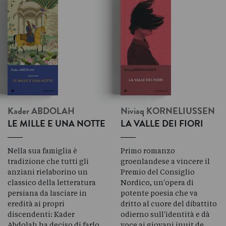
Kader
ABDOLAH
Niviaq
KORNELIUSSEN
LE MILLE E UNA NOTTE
LA VALLE DEI FIORI
Nella sua famiglia è
Primo romanzo
tradizione che tutti gli
groenlandese a vincere il
anziani rielaborino un
Premio del Consiglio
classico della letteratura
Nordico, un'opera di
persiana da lasciare in
potente poesia che va
eredità ai propri
dritto al cuore del dibattito
discendenti: Kader
odierno sull'identità e dà
Abdolah ha deciso di farlo
voce ai giovani inuit de…