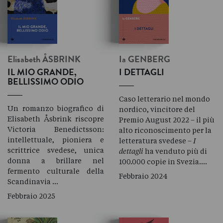
Elisabeth
ÅSBRINK
Ia
GENBERG
IL MIO GRANDE,
I DETTAGLI
BELLISSIMO ODIO
Caso letterario nel mondo
Un romanzo biografico di
nordico, vincitore del
Elisabeth Åsbrink riscopre
Premio August 2022 – il più
Victoria Benedictsson:
alto riconoscimento per la
intellettuale, pioniera e
letteratura svedese –
I
scrittrice svedese, unica
dettagli
ha venduto più di
donna a brillare nel
100.000 copie in Svezia.…
fermento culturale della
Febbraio 2024
Scandinavia …
Febbraio 2025