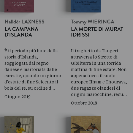
Halldór
LAXNESS
Tommy
WIERINGA
LA CAMPANA
LA MORTE DI MURAT
D'ISLANDA
IDRISSI
È il periodo più buio della
Il traghetto da Tangeri
storia d’Islanda,
attraversa lo Stretto di
soggiogata dal regno
Gibilterra in una torrida
danese e martoriata dalle
mattina di fine estate. Non
carestie, quando un giorno
appena tocca il suolo
d’estate di fine Seicento il
europeo Ilham e Thouraya,
boia del re, su ordine d…
due ragazze olandesi di
origini marocchine, recu…
Giugno 2019
Ottobre 2018