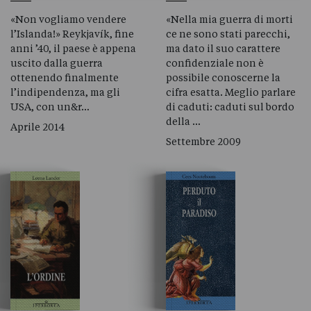
«Non vogliamo vendere
«Nella mia guerra di morti
l’Islanda!» Reykjavík, fine
ce ne sono stati parecchi,
anni ’40, il paese è appena
ma dato il suo carattere
uscito dalla guerra
confidenziale non è
ottenendo finalmente
possibile conoscerne la
l’indipendenza, ma gli
cifra esatta. Meglio parlare
USA, con un&r…
di caduti: caduti sul bordo
della …
Aprile 2014
Settembre 2009