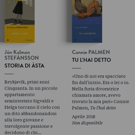
Jón Kalman
Connie
PALMEN
STEFÁNSSON
TU L'HAI DETTO
STORIA DI ÁSTA
«Uno di noi era spacciato
Reykjavík, primi anni
fin dall'inizio. Era o lei o io.
Cinquanta. In un piccolo
Nella furia divoratrice
appartamento
chiamata amore, avevo
seminterrato Sigvaldi e
trovato la mia pari» Connie
Helga toccano il cielo con
Palmen,
Tu l'hai detto
un dito abbandonandosi
Aprile 2018
alla loro giovane e
Non disponibile
travolgente passione e
decidono di chi…