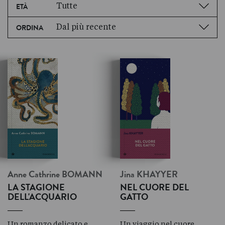
Tutte
ETÀ
Dal più recente
ORDINA
Anne Cathrine
BOMANN
Jina
KHAYYER
LA STAGIONE
NEL CUORE DEL
DELL'ACQUARIO
GATTO
Un romanzo delicato e
Un viaggio nel cuore