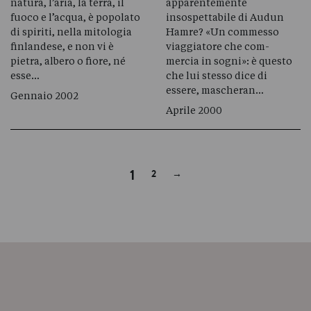
natura, l’aria, la terra, il
apparentemente
fuoco e l’acqua, è popolato
insospettabile di Audun
di spiriti, nella mitologia
Hamre? «Un commesso
finlandese, e non vi è
viaggiatore che com-
pietra, albero o fiore, né
mercia in sogni»: è questo
esse…
che lui stesso dice di
essere, mascheran…
Gennaio 2002
Aprile 2000
Next
1
2
→