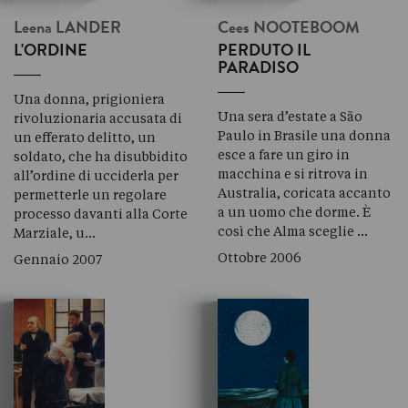
Leena
LANDER
Cees
NOOTEBOOM
L'ORDINE
PERDUTO IL
PARADISO
Una donna, prigioniera
Una sera d’estate a São
rivoluzionaria accusata di
Paulo in Brasile una donna
un efferato delitto, un
esce a fare un giro in
soldato, che ha disubbidito
macchina e si ritrova in
all’ordine di ucciderla per
Australia, coricata accanto
permetterle un regolare
a un uomo che dorme. È
processo davanti alla Corte
così che Alma sceglie …
Marziale, u…
Ottobre 2006
Gennaio 2007