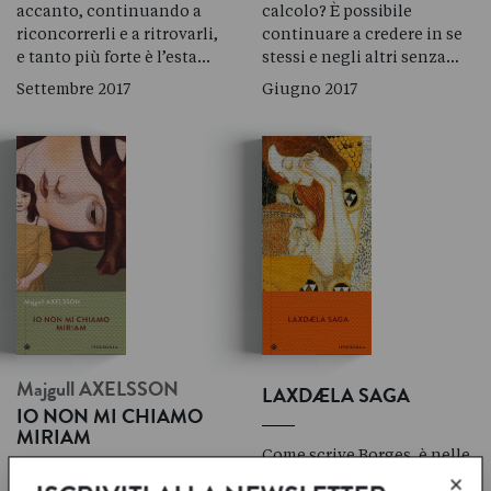
accanto, continuando a
calcolo? È possibile
riconcorrerli e a ritrovarli,
continuare a credere in se
e tanto più forte è l’esta…
stessi e negli altri senza…
Settembre 2017
Giugno 2017
Majgull
AXELSSON
LAXDÆLA SAGA
IO NON MI CHIAMO
MIRIAM
Come scrive Borges, è nelle
×
saghe islandesi che nasce