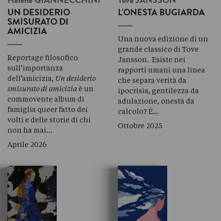
Hélène
GIANNECCHINI
Tove
JANSSON
UN DESIDERIO
L'ONESTA BUGIARDA
SMISURATO DI
AMICIZIA
Una nuova edizione di un
grande classico di Tove
Reportage filosofico
Jansson. Esiste nei
sull’importanza
rapporti umani una linea
dell’amicizia,
Un desiderio
che separa verità da
smisurato di amicizia
è un
ipocrisia, gentilezza da
commovente album di
adulazione, onestà da
famiglia queer fatto dei
calcolo? È…
volti e delle storie di chi
Ottobre 2025
non ha mai…
Aprile 2026