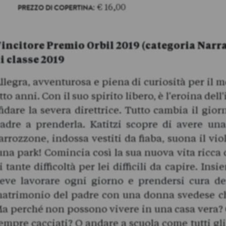
: € 16,00
PREZZO DI COPERTINA
incitore Premio Orbil 2019 (categoria Narra
i classe 2019
llegra, avventurosa e piena di curiosità per il
tto anni. Con il suo spirito libero, è l'eroina del
fidare la severa direttrice. Tutto cambia il gior
adre a prenderla. Katitzi scopre di avere un
arrozzone, indossa vestiti da fiaba, suona il vio
una park! Comincia così la sua nuova vita ricca
i tante difficoltà per lei difficili da capire. Ins
eve lavorare ogni giorno e prendersi cura dei
atrimonio del padre con una donna svedese che
a perché non possono vivere in una casa vera? 
empre cacciati? O andare a scuola come tutti gli 