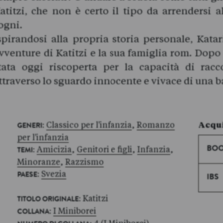
atitzi, che non è certo il tipo da arrendersi a
ogni.
spirandosi alla propria storia personale, Katar
vventure di Katitzi e la sua famiglia rom. Dopo i
tata oggi riscoperta per la capacità di racc
ttraverso lo sguardo innocente e vivace di una 
:
Classico per l'infanzia
,
Romanzo
Acqui
GENERI
per l'infanzia
:
Amicizia
,
Genitori e figli
,
Infanzia
,
BOO
TEMI
Minoranze
,
Razzismo
:
Svezia
PAESE
IBS
: Katitzi
TITOLO ORIGINALE
:
I Miniborei
COLLANA