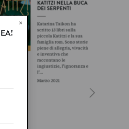
KATITZI NELLA BUCA
DEI SERPENTI
×
Katarina Taikon ha
scritto 13 libri sulla
REA!
piccola Katitzi e la sua
famiglia rom. Sono storie
piene di allegria, vivacità
e inventiva che
raccontano le
ingiustizie, l’ignoranza e
l’…
Marzo 2021