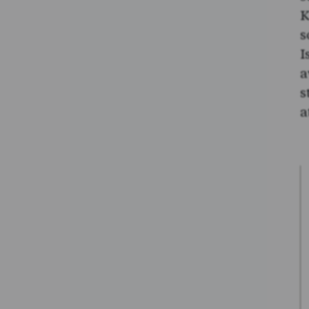
K
s
I
a
s
a