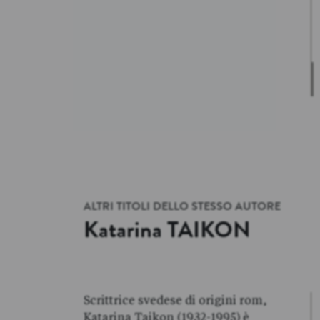
ALTRI TITOLI DELLO STESSO AUTORE
Katarina
TAIKON
Scrittrice svedese di origini rom,
IKON
Katarina
TAIKON
Katarina Taikon (1932-1995) è