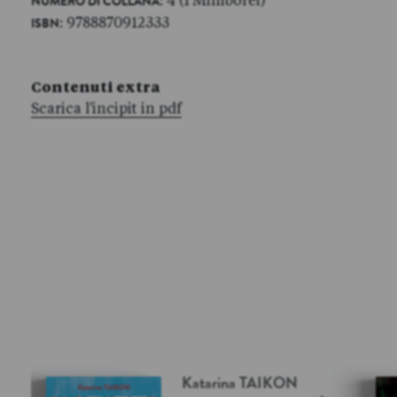
: 4 (I Miniborei)
NUMERO DI COLLANA
: 9788870912333
ISBN
Contenuti extra
Scarica l'incipit in pdf
Katarina
TAIKON