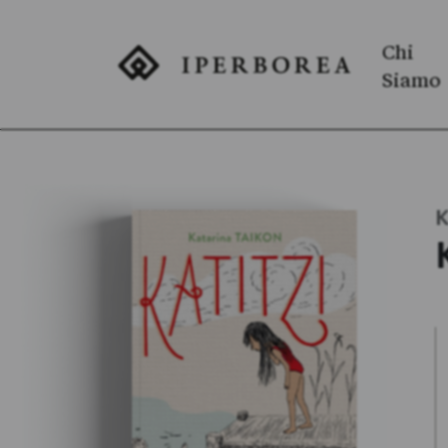
Chi
Siamo
K