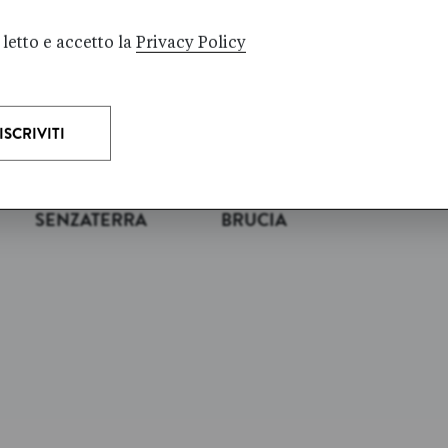
letto e accetto la
Privacy Policy
Lena
Jenny
Tove
FRÖLANDER-
JÄGERFELD
IL V
ULF
IL MIO PAZZO
PER
LOTTE
AMORE CHE
SENZATERRA
BRUCIA