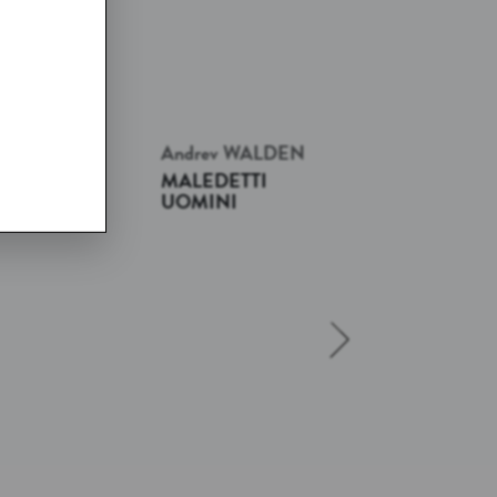
JANSSON
Andrev
WALDEN
IAGGIO
MALEDETTI
ICOLOSO
UOMINI