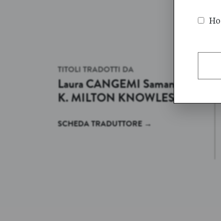
Ho 
TITOLI TRADOTTI DA
Laura
CANGEMI
Samanta
K.
MILTON KNOWLES
SCHEDA TRADUTTORE
→