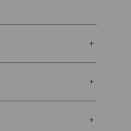
+
+
+