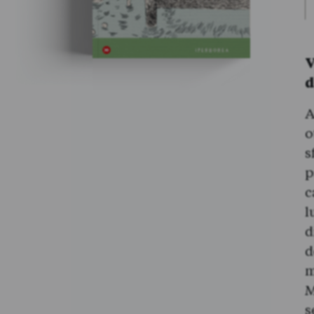
V
d
A
o
s
p
c
l
d
d
m
M
s