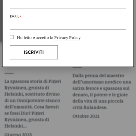
EMAIL
*
Ho letto e accetto la
Privacy Policy
Arto
PAASILINNA
Arto
PAASILINNA
UN GRUISTA IN
UN UOMO FELICE
PARADISO
Dalla penna del maestro
La spassosa storia di Pirjeri
dell’umorismo nordico una
Ryynänen, gruista di
satira feroce e spassosa sul
Helsinki, sostituto divino
denaro, il potere e le gioie
di un Onnipotente stanco
della vita di una piccola
dell'umanità. Cosa faresti
città finlandese.
se fossi Dio? Pirjeri
Ottobre 2021
Ryynänen, gruista di
Helsinki…
Giugno 2025