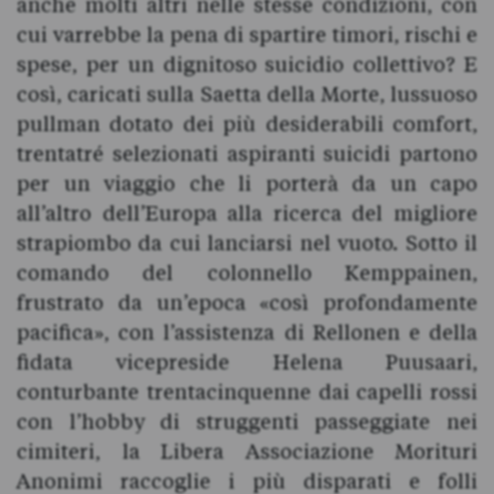
anche molti altri nelle stesse condizioni, con
cui varrebbe la pena di spartire timori, rischi e
spese, per un dignitoso suicidio collettivo? E
così, caricati sulla Saetta della Morte, lussuoso
pullman dotato dei più desiderabili comfort,
trentatré selezionati aspiranti suicidi partono
per un viaggio che li porterà da un capo
all’altro dell’Europa alla ricerca del migliore
strapiombo da cui lanciarsi nel vuoto. Sotto il
comando del colonnello Kemppainen,
frustrato da un’epoca «così profondamente
pacifica», con l’assistenza di Rellonen e della
fidata vicepreside Helena Puusaari,
conturbante trentacinquenne dai capelli rossi
con l’hobby di struggenti passeggiate nei
cimiteri, la Libera Associazione Morituri
Anonimi raccoglie i più disparati e folli