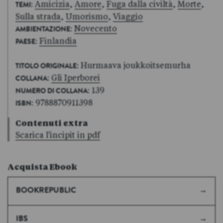
:
Amicizia
,
Amore
,
Fuga dalla civiltà
,
Morte
,
TEMI
Sulla strada
,
Umorismo
,
Viaggio
:
Novecento
AMBIENTAZIONE
:
Finlandia
PAESE
: Hurmaava joukkoitsemurha
TITOLO ORIGINALE
:
Gli Iperborei
COLLANA
: 139
NUMERO DI COLLANA
: 9788870911398
ISBN
Contenuti extra
Scarica l'incipit in pdf
Acquista Ebook
BOOKREPUBLIC
IBS