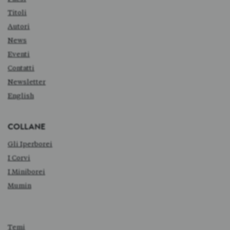
Titoli
Autori
News
Eventi
Contatti
Newsletter
English
COLLANE
Gli Iperborei
I Corvi
I Miniborei
Mumin
Temi