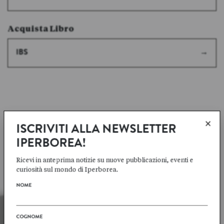
Acquista Libro
IBS
×
ISCRIVITI ALLA NEWSLETTER
ALTRI TITOLI DELLO STESSO AUTORE
IPERBOREA!
Arto
PAASILINNA
Ricevi in anteprima notizie su nuove pubblicazioni, eventi e
curiosità sul mondo di Iperborea.
SCHEDA AUTORE
→
NOME
COGNOME