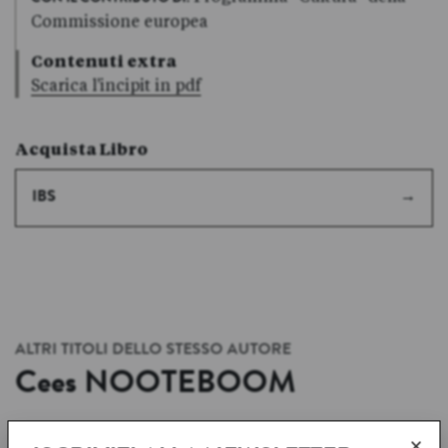
Commissione europea
Contenuti extra
Scarica l'incipit in pdf
Acquista Libro
IBS
ALTRI TITOLI DELLO STESSO AUTORE
Cees
NOOTEBOOM
SCHEDA AUTORE
→
×