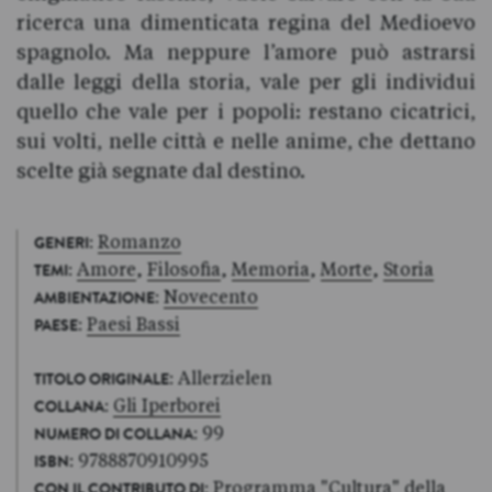
ricerca una dimenticata regina del Medioevo
spagnolo. Ma neppure l’amore può astrarsi
dalle leggi della storia, vale per gli individui
quello che vale per i popoli: restano cicatrici,
sui volti, nelle città e nelle anime, che dettano
scelte già segnate dal destino.
:
Romanzo
GENERI
:
Amore
,
Filosofia
,
Memoria
,
Morte
,
Storia
TEMI
:
Novecento
AMBIENTAZIONE
:
Paesi Bassi
PAESE
: Allerzielen
TITOLO ORIGINALE
:
Gli Iperborei
COLLANA
: 99
NUMERO DI COLLANA
: 9788870910995
ISBN
: Programma "Cultura" della
CON IL CONTRIBUTO DI