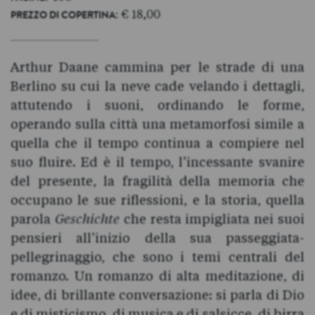
: € 18,00
PREZZO DI COPERTINA
Arthur Daane cammina per le strade di una
Berlino su cui la neve cade velando i dettagli,
attutendo i suoni, ordinando le forme,
operando sulla città una metamorfosi simile a
quella che il tempo continua a compiere nel
suo fluire. Ed è il tempo, l’incessante svanire
del presente, la fragilità della memoria che
occupano le sue riflessioni, e la storia, quella
parola
Geschichte
che resta impigliata nei suoi
pensieri all’inizio della sua passeggiata-
pellegrinaggio, che sono i temi centrali del
romanzo. Un romanzo di alta meditazione, di
idee, di brillante conversazione: si parla di Dio
e di misticismo, di musica e di salsicce, di birra