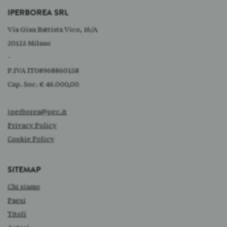
IPERBOREA SRL
Via Gian Battista Vico, 16/A
20123 Milano
-
P.IVA IT08968860158
Cap. Soc. € 46.000,00
iperborea@pec.it
Privacy Policy
Cookie Policy
SITEMAP
Chi siamo
Paesi
Titoli