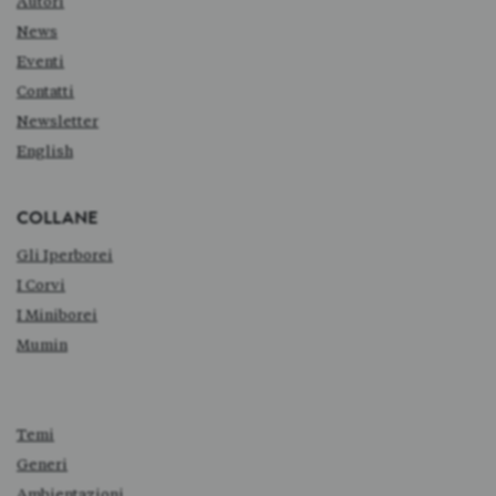
Autori
News
Eventi
Contatti
Newsletter
English
COLLANE
Gli Iperborei
I Corvi
I Miniborei
Mumin
Temi
Generi
Ambientazioni