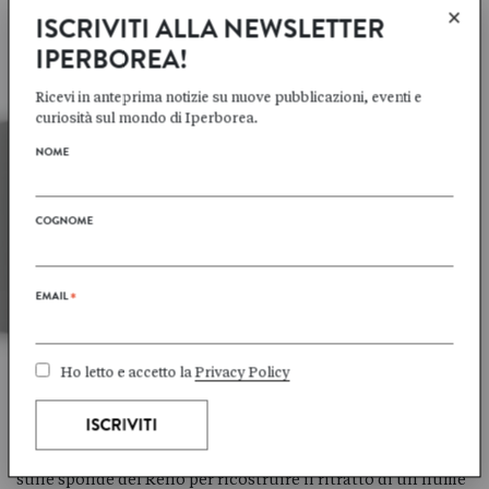
Mathijs
DEEN
×
ISCRIVITI ALLA NEWSLETTER
IPERBOREA!
SCHEDA AUTORE
→
Ricevi in anteprima notizie su nuove pubblicazioni, eventi e
curiosità sul mondo di Iperborea.
NOME
COGNOME
EMAIL
*
Mathijs
DEEN
Ho letto e accetto la
Privacy Policy
IL FIUME INFINITO
Tra geologia e immaginazione, storia e mito, un viaggio
sulle sponde del Reno per ricostruire il ritratto di un fiume