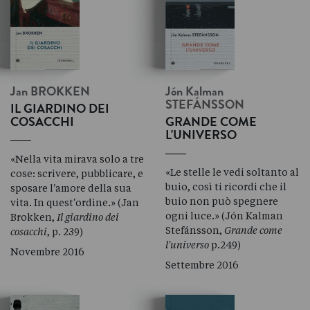
Jan
BROKKEN
Jón Kalman
STEFÁNSSON
IL GIARDINO DEI
COSACCHI
GRANDE COME
L'UNIVERSO
«Nella vita mirava solo a tre
«Le stelle le vedi soltanto al
cose: scrivere, pubblicare, e
buio, così ti ricordi che il
sposare l'amore della sua
buio non può spegnere
vita. In quest'ordine.» (Jan
ogni luce.» (Jón Kalman
Brokken,
Il giardino dei
Stefánsson,
Grande come
cosacchi
, p. 239)
l'universo
p.249)
Novembre 2016
Settembre 2016