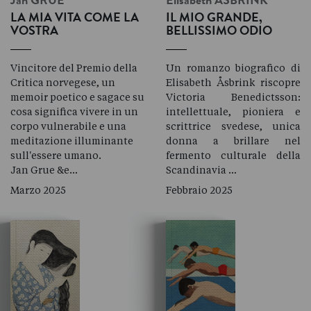
Jan
GRUE
Elisabeth
ÅSBRINK
LA MIA VITA COME LA
IL MIO GRANDE,
VOSTRA
BELLISSIMO ODIO
Vincitore del Premio della
Un romanzo biografico di
Critica norvegese, un
Elisabeth Åsbrink riscopre
memoir poetico e sagace su
Victoria Benedictsson:
cosa significa vivere in un
intellettuale, pioniera e
corpo vulnerabile e una
scrittrice svedese, unica
meditazione illuminante
donna a brillare nel
sull'essere umano.
fermento culturale della
Jan Grue &e…
Scandinavia …
Marzo 2025
Febbraio 2025