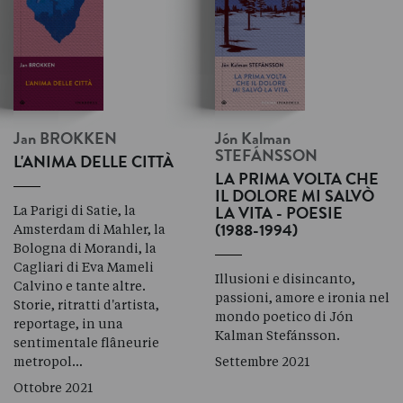
Jan
BROKKEN
Jón Kalman
STEFÁNSSON
L'ANIMA DELLE CITTÀ
LA PRIMA VOLTA CHE
IL DOLORE MI SALVÒ
La Parigi di Satie, la
LA VITA - POESIE
Amsterdam di Mahler, la
(1988-1994)
Bologna di Morandi, la
Cagliari di Eva Mameli
Illusioni e disincanto,
Calvino e tante altre.
passioni, amore e ironia nel
Storie, ritratti d'artista,
mondo poetico di Jón
reportage, in una
Kalman Stefánsson.
sentimentale flâneurie
metropol…
Settembre 2021
Ottobre 2021