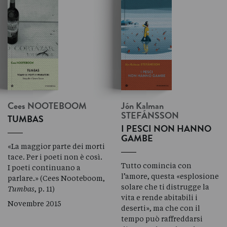
Cees
NOOTEBOOM
Jón Kalman
STEFÁNSSON
TUMBAS
I PESCI NON HANNO
GAMBE
«La maggior parte dei morti
tace. Per i poeti non è così.
Tutto comincia con
I poeti continuano a
l’amore, questa «esplosione
parlare.» (Cees Nooteboom,
solare che ti distrugge la
Tumbas
, p. 11)
vita e rende abitabili i
Novembre 2015
deserti», ma che con il
tempo può raffreddarsi