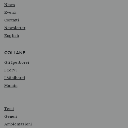
News
Eventi
Contatti
Newsletter
English
COLLANE
Gli Iperborei
I Corvi
I Miniborei
Mumin
Temi
Generi
Ambientazioni