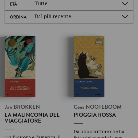
Tutte
ETÀ
Dal più recente
ORDINA
Jan
BROKKEN
Cees
NOOTEBOOM
LA MALINCONIA DEL
PIOGGIA ROSSA
VIAGGIATORE
Da uno scrittore che ha
Tra l’Europa e l’America, il
fatto del viaggio la sua