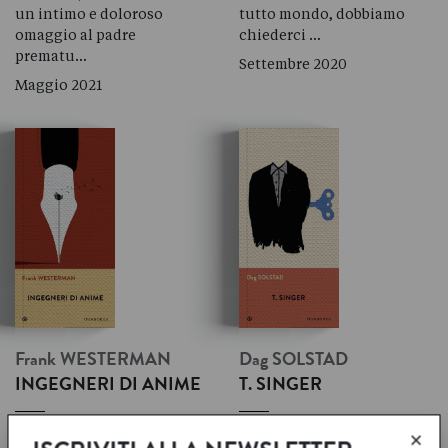
un intimo e doloroso
tutto mondo, dobbiamo
omaggio al padre
chiederci …
prematu…
Settembre 2020
Maggio 2021
Frank
WESTERMAN
Dag
SOLSTAD
INGEGNERI DI ANIME
T. SINGER
×
La storia incredibile di due
T. Singer
è il romanzo più