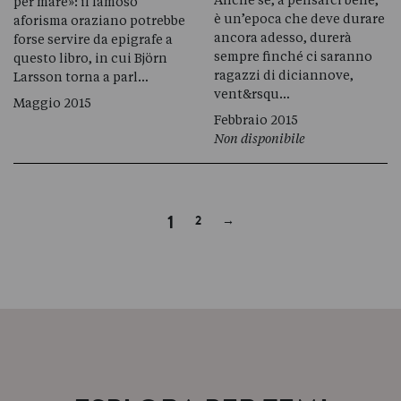
Anche se, a pensarci bene,
per mare»: il famoso
è un’epoca che deve durare
aforisma oraziano potrebbe
ancora adesso, durerà
forse servire da epigrafe a
sempre finché ci saranno
questo libro, in cui Björn
ragazzi di diciannove,
Larsson torna a parl…
vent&rsqu…
Maggio 2015
Febbraio 2015
Non disponibile
Next
1
2
→