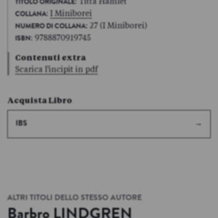
: Titta Hamlet
TITOLO ORIGINALE
:
I Miniborei
COLLANA
: 27 (I Miniborei)
NUMERO DI COLLANA
: 9788870919745
ISBN
Contenuti extra
Scarica l'incipit in pdf
Acquista Libro
IBS
ALTRI TITOLI DELLO STESSO AUTORE
Barbro
LINDGREN