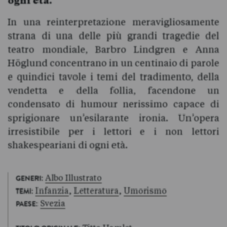
ogni età.
In una reinterpretazione meravigliosamente
strana di una delle più grandi tragedie del
teatro mondiale, Barbro Lindgren e Anna
Höglund concentrano in un centinaio di parole
e quindici tavole i temi del tradimento, della
vendetta e della follia, facendone un
condensato di humour nerissimo capace di
sprigionare un’esilarante ironia. Un’opera
irresistibile per i lettori e i non lettori
shakespeariani di ogni età.
:
Albo Illustrato
GENERI
:
Infanzia
,
Letteratura
,
Umorismo
TEMI
:
Svezia
PAESE