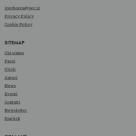
iperborea@pec.it
Privacy Policy
Cookie Policy
SITEMAP
Chi siamo
Paesi
Titoli
Autori
News
Eventi
Contatti
Newsletter
English