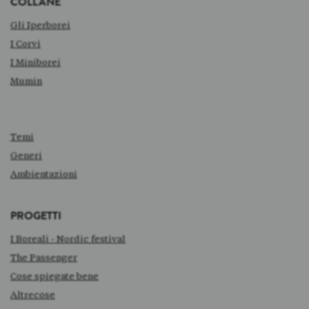
COLLANE
Gli Iperborei
I Corvi
I Miniborei
Mumin
Temi
Generi
Ambientazioni
PROGETTI
I Boreali - Nordic festival
The Passenger
Cose spiegate bene
Altrecose