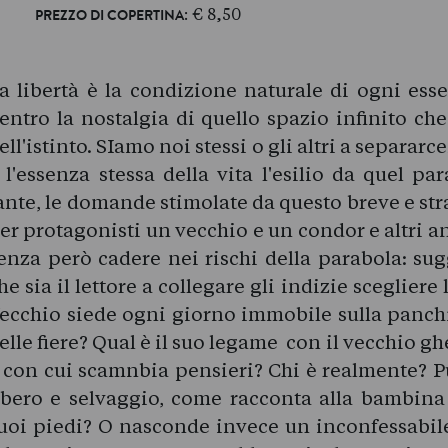
: € 8,50
PREZZO DI COPERTINA
a libertà è la condizione naturale di ogni esse
entro la nostalgia di quello spazio infinito che
ell'istinto. SIamo noi stessi o gli altri a separar
 l'essenza stessa della vita l'esilio da quel p
ante, le domande stimolate da questo breve e s
er protagonisti un vecchio e un condor e altri an
enza però cadere nei rischi della parabola: sugg
he sia il lettore a collegare gli indizie scegliere
ecchio siede ogni giorno immobile sulla panchi
elle fiere? Qual è il suo legame con il vecchio g
 con cui scamnbia pensieri? Chi è realmente? P
ibero e selvaggio, come racconta alla bambin
uoi piedi? O nasconde invece un inconfessabile 