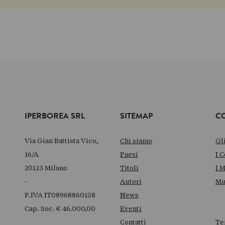
IPERBOREA SRL
SITEMAP
C
Via Gian Battista Vico,
Chi siamo
Gl
16/A
Paesi
I C
20123 Milano
Titoli
I 
-
Autori
Mu
P.IVA IT08968860158
News
Cap. Soc. € 46.000,00
Eventi
Contatti
Te