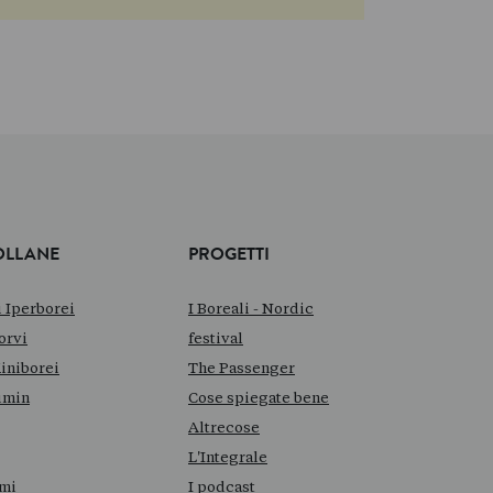
OLLANE
PROGETTI
i Iperborei
I Boreali - Nordic
orvi
festival
Miniborei
The Passenger
min
Cose spiegate bene
Altrecose
L'Integrale
mi
I podcast