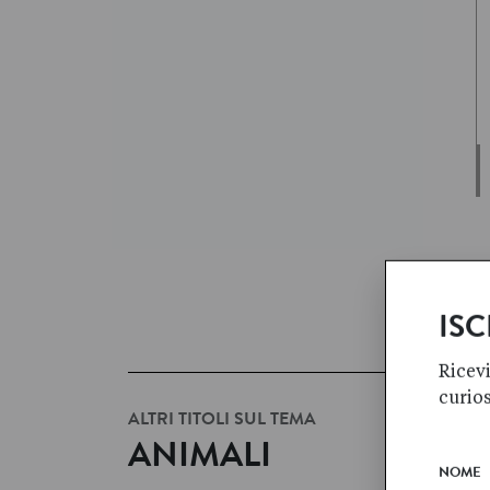
ISC
Ricevi
curio
ALTRI TITOLI SUL TEMA
ANIMALI
NOME