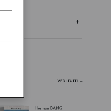
+
→
VEDI TUTTI
Herman
BANG