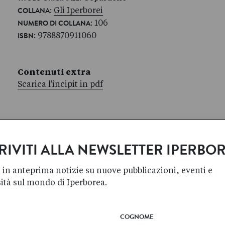
:
Gli Iperborei
COLLANA
: 106
NUMERO DI COLLANA
: 9788870911060
ISBN
Contenuti extra
Scarica l'incipit in pdf
RIVITI ALLA NEWSLETTER IPERBO
 in anteprima notizie su nuove pubblicazioni, eventi e
sità sul mondo di Iperborea.
COGNOME