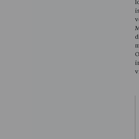
l
i
v
M
d
m
O
i
v