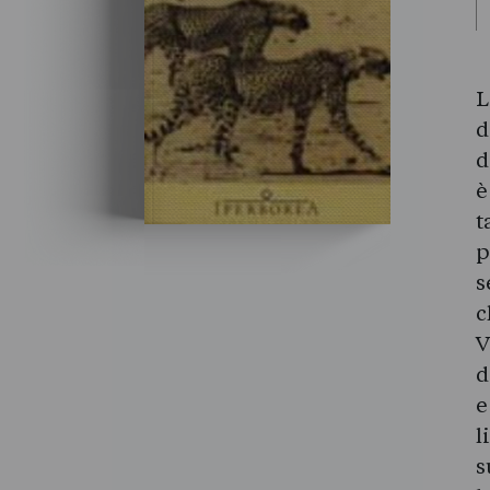
L
d
d
è
t
p
s
c
V
d
e
l
s