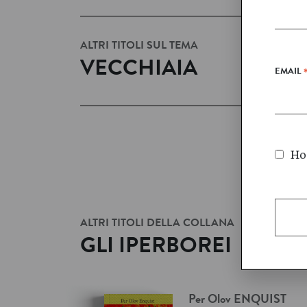
ALTRI TITOLI SUL TEMA
VECCHIAIA
EMAIL
Ho 
ALTRI TITOLI DELLA COLLANA
GLI IPERBOREI
Per Olov
ENQUIST