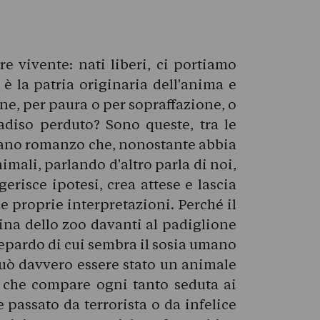
re vivente: nati liberi, ci portiamo
 è la patria originaria dell'anima e
cene, per paura o per sopraffazione, o
aradiso perduto? Sono queste, tra le
trano romanzo che, nonostante abbia
imali, parlando d'altro parla di noi,
erisce ipotesi, crea attese e lascia
 le proprie interpretazioni. Perché il
na dello zoo davanti al padiglione
hepardo di cui sembra il sosia umano
uò davvero essere stato un animale
a che compare ogni tanto seduta ai
passato da terrorista o da infelice