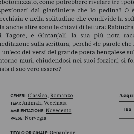
obotomizzato, come potrebbero rivelare tre ipot
spezionati dal giardiniere che lo pedina? O
ecchiaia e nella solitudine che condivide la soff
a anche altre sono le chiavi di lettura: Rabindra
i Tagore, e Gintanjali, la sua più nota rac
editazone sulla scrittura, perché «le parole che
 un'eco dei versi del grande poeta bengalese su
ntorno muri, chiudendosi nei suoi forzieri, si f
ista il suo vero essere?
:
Classico
,
Romanzo
Acqui
GENERI
:
Animali
,
Vecchiaia
TEMI
:
Novecento
IBS
AMBIENTAZIONE
:
Norvegia
PAESE
: Gepardene
TITOLO ORIGINALE