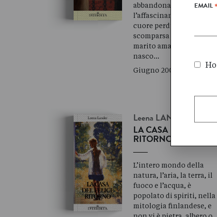
abbandonato per sempre
EMAIL
l’affascinante amica del
cuore perduta e
scomparsa nel nulla, il
marito amato che le
nasco…
Ho 
Giugno 2006
Leena
LANDER
LA CASA DEL FELICE
RITORNO
L’intero mondo della
natura, l’aria, la terra, il
fuoco e l’acqua, è
popolato di spiriti, nella
mitologia finlandese, e
non vi è pietra, albero o