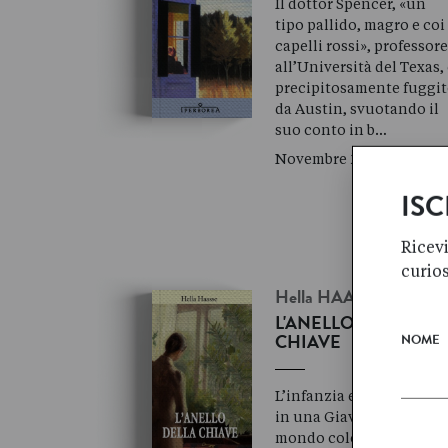
Il dottor Spencer, «un
tipo pallido, magro e coi
capelli rossi», professor
all’Università del Texas,
precipitosamente fuggi
da Austin, svuotando il
suo conto in b…
Novembre 2007
ISC
Ricevi
curio
Hella
HAASSE
L'ANELLO DELLA
NOME
CHIAVE
L’infanzia e l’adolescen
in una Giava magica, un
mondo coloniale