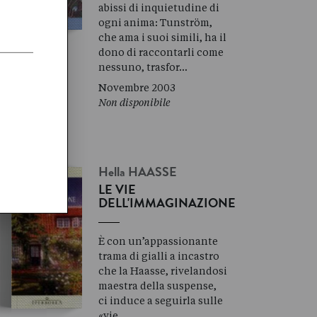
abissi di inquietudine di
ogni anima: Tunström,
che ama i suoi simili, ha il
dono di raccontarli come
nessuno, trasfor…
Novembre 2003
Non disponibile
Hella
HAASSE
LE VIE
DELL'IMMAGINAZIONE
È con un’appassionante
trama di gialli a incastro
che la Haasse, rivelandosi
maestra della suspense,
ci induce a seguirla sulle
«vie