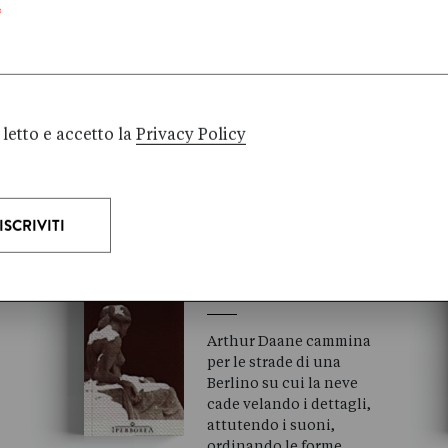
,
intatto l’incanto
*
dell’infanzia, l’io che
eravamo, con la
semplicità, l’autenticità e
le sper…
Gennaio 2004
letto e accetto la
Privacy Policy
Cees
NOOTEBOOM
IL GIORNO DEI
MORTI
Arthur Daane cammina
per le strade di una
Berlino su cui la neve
cade velando i dettagli,
attutendo i suoni,
ordinando le forme,