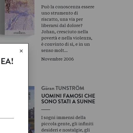
Può la conoscenza essere
uno strumento di
riscatto, una via per
liberarsi dal dolore?
Johan, cresciuto nella
povertà e nella violenza,
è convinto di sì, e in un
×
senso molt…
Novembre 2006
REA!
Göran
TUNSTRÖM
UOMINI FAMOSI CHE
SONO STATI A SUNNE
I sogni immensi della
piccola gente, gli infiniti
desideri e nostalgie, gli