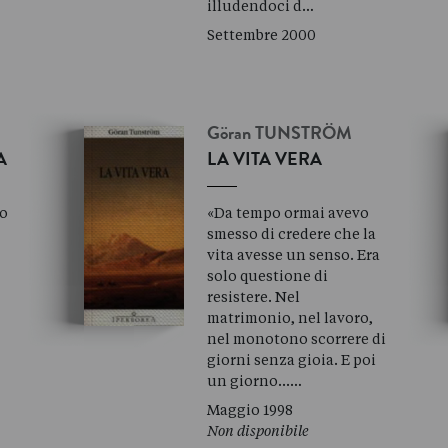
illudendoci d…
Settembre 2000
Göran
TUNSTRÖM
A
LA VITA VERA
to
«Da tempo ormai avevo
smesso di credere che la
vita avesse un senso. Era
solo questione di
resistere. Nel
matrimonio, nel lavoro,
nel monotono scorrere di
giorni senza gioia. E poi
un giorno...…
Maggio 1998
Non disponibile