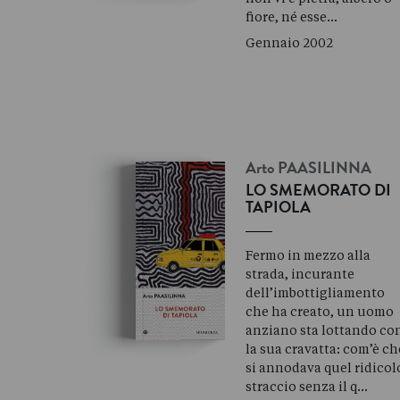
fiore, né esse…
Gennaio 2002
Arto
PAASILINNA
LO SMEMORATO DI
TAPIOLA
Fermo in mezzo alla
strada, incurante
dell’imbottigliamento
che ha creato, un uomo
anziano sta lottando co
la sua cravatta: com’è ch
si annodava quel ridicol
straccio senza il q…