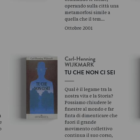
operando sulla città una
metamorfosi simile a
quella che il tem…
Ottobre 2001
Carl-Henning
WIJKMARK
TU CHE NON CI SEI
Qual è il legame tra la
nostra vita e la Storia?
Possiamo chiudere le
finestre al mondo e far
n
finta di dimenticare che
e
fuori il grande
o
movimento collettivo
continua il suo corso,