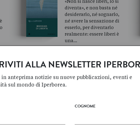
«Non si nasce liberi, lo si
diventa», e non basta né
e
desiderarlo, né sognarlo,
 è
né avere la sensazione di
to
esserlo, per diventarlo
realmente: essere liberi è
una…
Marzo 2007
RIVITI ALLA NEWSLETTER IPERBO
 in anteprima notizie su nuove pubblicazioni, eventi e
sità sul mondo di Iperborea.
Ingmar
BERGMAN
IL POSTO DELLE
COGNOME
FRAGOLE
za
Esiste forse per tutti un
posto delle fragole, un
luogo dove rimane