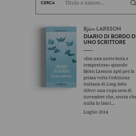
CERCA
Björn
LARSSON
DIARIO DI BORDO D
UNO SCRITTORE
«Era una notte buia e
tempestosa» quando
Björn Larsson aprì per la
prima volta l'edizione
italiana di
Long John
Silver
: una cupa sera di
novembre che, senza ch
nulla lo lasci…
Luglio 2014