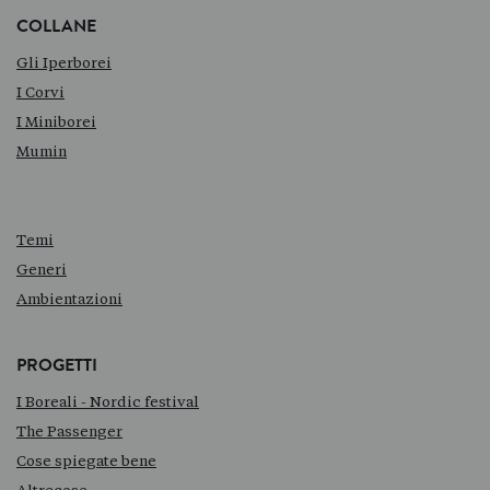
COLLANE
Gli Iperborei
I Corvi
I Miniborei
Mumin
Temi
Generi
Ambientazioni
PROGETTI
I Boreali - Nordic festival
The Passenger
Cose spiegate bene