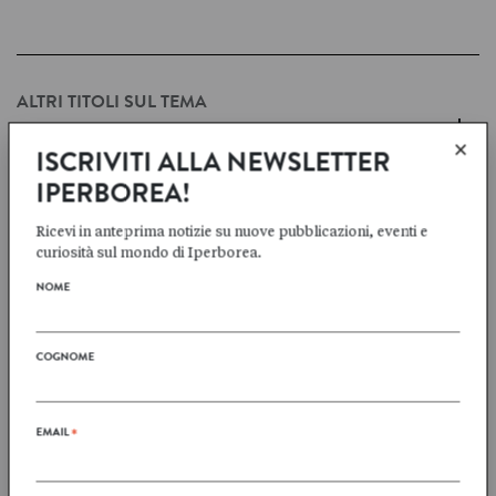
ALTRI TITOLI SUL TEMA
+
UMORISMO
×
ISCRIVITI ALLA NEWSLETTER
IPERBOREA!
Ricevi in anteprima notizie su nuove pubblicazioni, eventi e
ALTRI TITOLI SUL TEMA
curiosità sul mondo di Iperborea.
+
PERDENTI
NOME
COGNOME
EMAIL
*
ALTRI TITOLI DELLA COLLANA