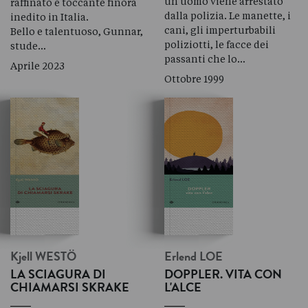
un uomo viene arrestato
raffinato e toccante finora
dalla polizia. Le manette, i
inedito in Italia.
cani, gli imperturbabili
Bello e talentuoso, Gunnar,
poliziotti, le facce dei
stude…
passanti che lo…
Aprile 2023
Ottobre 1999
Kjell
WESTÖ
Erlend
LOE
LA SCIAGURA DI
DOPPLER. VITA CON
CHIAMARSI SKRAKE
L'ALCE