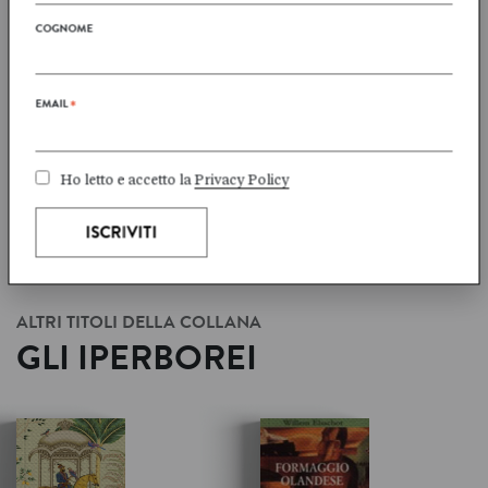
COGNOME
EMAIL
*
ALTRI TITOLI SUL TEMA
+
PASSIONE
Ho letto e accetto la
Privacy Policy
ALTRI TITOLI DELLA COLLANA
GLI IPERBOREI