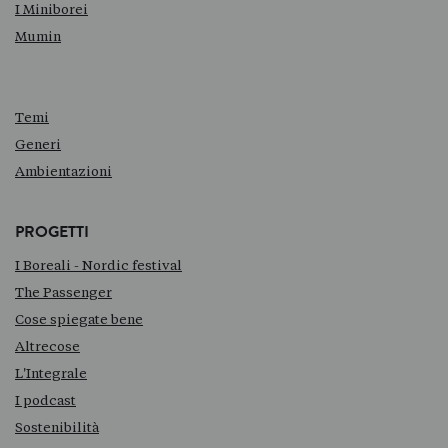
I Miniborei
Mumin
Temi
Generi
Ambientazioni
PROGETTI
I Boreali - Nordic festival
The Passenger
Cose spiegate bene
Altrecose
L'Integrale
I podcast
Sostenibilità