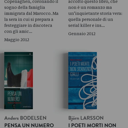
Copenaghen, coronando il
accolto questo libro, che
sogno della famiglia
non è un romanzo ma
immigrata dal Marocco. Ma
un’inquietante storia vera:
la sera in cui si prepara a
quella personale di un
festeggiare in discoteca
serial killer e ins…
con gli amic…
Gennaio 2012
Maggio 2012
Anders
BODELSEN
Björn
LARSSON
PENSA UN NUMERO
I POETI MORTI NON