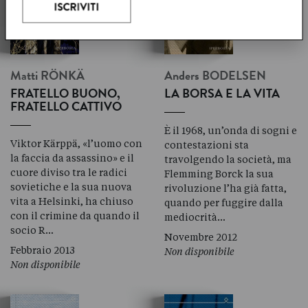
Matti
RÖNKÄ
Anders
BODELSEN
FRATELLO BUONO,
LA BORSA E LA VITA
FRATELLO CATTIVO
È il 1968, un’onda di sogni e
Viktor Kärppä, «l’uomo con
contestazioni sta
la faccia da assassino» e il
travolgendo la società, ma
cuore diviso tra le radici
Flemming Borck la sua
sovietiche e la sua nuova
rivoluzione l’ha già fatta,
vita a Helsinki, ha chiuso
quando per fuggire dalla
con il crimine da quando il
mediocrità…
socio R…
Novembre 2012
Febbraio 2013
Non disponibile
Non disponibile