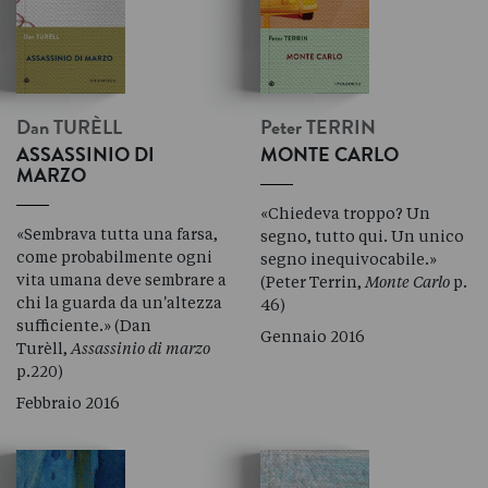
Dan
TURÈLL
Peter
TERRIN
ASSASSINIO DI
MONTE CARLO
MARZO
«Chiedeva troppo? Un
«Sembrava tutta una farsa,
segno, tutto qui. Un unico
come probabilmente ogni
segno inequivocabile.»
vita umana deve sembrare a
(Peter Terrin,
Monte Carlo
p.
chi la guarda da un'altezza
46)
sufficiente.» (Dan
Gennaio 2016
Turèll,
Assassinio di marzo
p.220)
Febbraio 2016