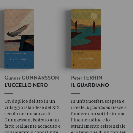
Gunnar
GUNNARSSON
Peter
TERRIN
L'UCCELLO NERO
IL GUARDIANO
Un duplice delitto in un
In un’atmosfera sospesa e
villaggio islandese del XIX
irreale,
Il guardiano
riesce a
secolo nel romanzo di
fondere con sottile ironia
Gunnarsson, ispirato a un
l’inquietudine e lo
fatto realmente accaduto e
straniamento esistenziale
considerato il capostipite
e la tensione di un thriller