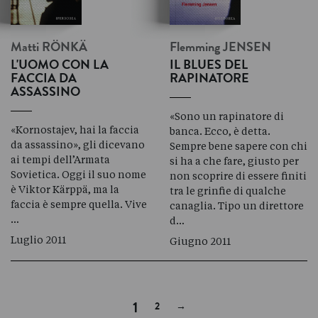
Matti
RÖNKÄ
Flemming
JENSEN
L'UOMO CON LA
IL BLUES DEL
FACCIA DA
RAPINATORE
ASSASSINO
«Sono un rapinatore di
«Kornostajev, hai la faccia
banca. Ecco, è detta.
da assassino», gli dicevano
Sempre bene sapere con chi
ai tempi dell’Armata
si ha a che fare, giusto per
Sovietica. Oggi il suo nome
non scoprire di essere finiti
è Viktor Kärppä, ma la
tra le grinfie di qualche
faccia è sempre quella. Vive
canaglia. Tipo un direttore
…
d…
Luglio 2011
Giugno 2011
Next
1
2
→