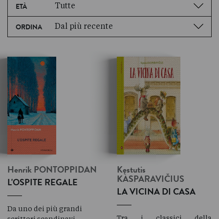
Tutte
ETÀ
Dal più recente
ORDINA
Henrik
PONTOPPIDAN
Kęstutis
KASPARAVIČIUS
L'OSPITE REGALE
LA VICINA DI CASA
Da uno dei più grandi
Tra i classici della
scrittori scandinavi,