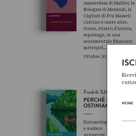
Amsterdam di Mahler, la
Bologna di Morandi, la
Cagliari di Eva Mameli
Calvino e tante altre.
Storie, ritratti d'artista,
reportage, in una
sentimentale flâneurie
metropol…
Ottobre 2021
ISC
Ricevi
curio
Fredrik
SJÖBERG
PERCHÉ CI
NOME
OSTINIAMO
Entomologo, affabulato
e audace
pensatore, Fredrik