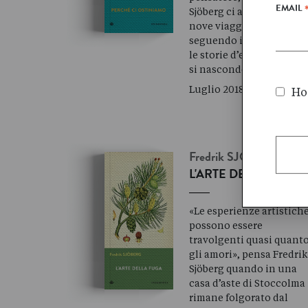
EMAIL
Sjöberg ci accompagna i
nove viaggi di scoperta
seguendo il suo fiuto pe
le storie d’eccezione ch
si nascondono dietr…
Luglio 2018
Ho 
Fredrik
SJÖBERG
L'ARTE DELLA FUGA
«Le esperienze artistich
possono essere
travolgenti quasi quant
gli amori», pensa Fredri
Sjöberg quando in una
casa d’aste di Stoccolma
rimane folgorato dal