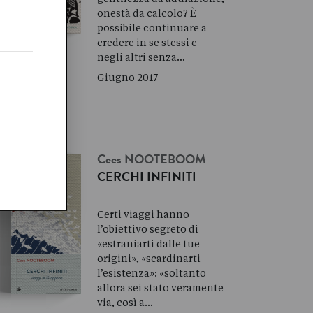
onestà da calcolo? È
possibile continuare a
credere in se stessi e
negli altri senza…
Giugno 2017
Cees
NOOTEBOOM
CERCHI INFINITI
Certi viaggi hanno
l’obiettivo segreto di
«estraniarti dalle tue
origini», «scardinarti
l’esistenza»: «soltanto
allora sei stato veramente
via, così a…