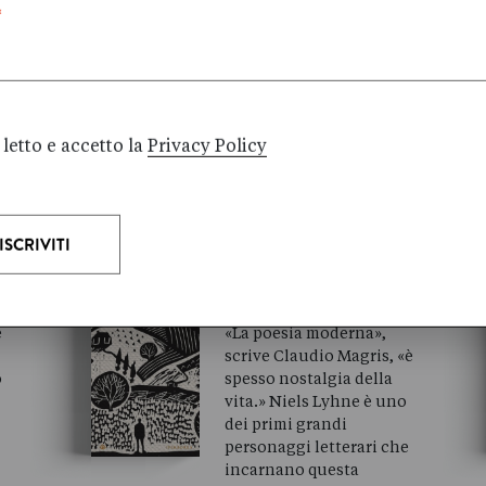
*
n
testa una musica. È una
scoperta continua.» È il
r
1975 quando Jan Brokken
e
rimane folgorato da …
Agosto 2017
letto e accetto la
Privacy Policy
J. Peter
JACOBSEN
NIELS LYHNE
e
«La poesia moderna»,
scrive Claudio Magris, «è
o
spesso nostalgia della
k
vita.» Niels Lyhne è uno
dei primi grandi
personaggi letterari che
incarnano questa