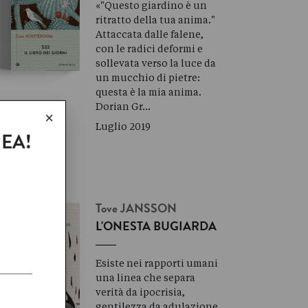
«"Questo giardino è un
ritratto della tua anima."
Attaccata dalle falene,
con le radici deformi e
sollevata verso la luce da
un mucchio di pietre:
questa è la mia anima.
Dorian Gr…
×
Luglio 2019
REA!
Tove
JANSSON
L'ONESTA BUGIARDA
Esiste nei rapporti umani
una linea che separa
verità da ipocrisia,
gentilezza da adulazione,