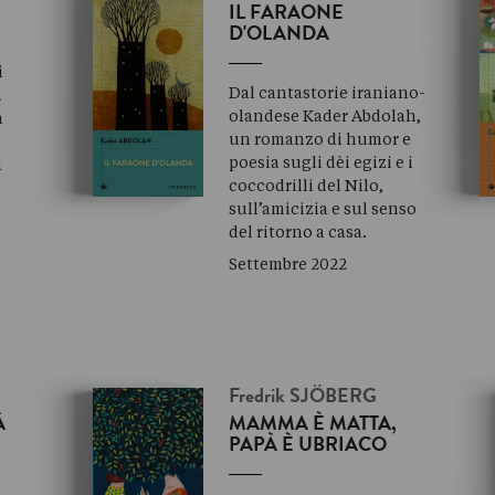
IL FARAONE
D'OLANDA
i
Dal cantastorie iraniano-
m
olandese Kader Abdolah,
a
un romanzo di humor e
o
poesia sugli dèi egizi e i
a
coccodrilli del Nilo,
sull’amicizia e sul senso
del ritorno a casa.
Settembre 2022
Fredrik
SJÖBERG
À
MAMMA È MATTA,
PAPÀ È UBRIACO