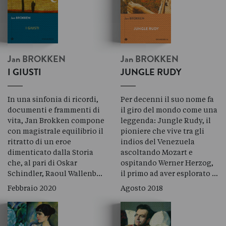
Jan
BROKKEN
Jan
BROKKEN
I GIUSTI
JUNGLE RUDY
In una sinfonia di ricordi,
Per decenni il suo nome fa
documenti e frammenti di
il giro del mondo come una
vita, Jan Brokken compone
leggenda: Jungle Rudy, il
con magistrale equilibrio il
pioniere che vive tra gli
ritratto di un eroe
indios del Venezuela
dimenticato dalla Storia
ascoltando Mozart e
che, al pari di Oskar
ospitando Werner Herzog,
Schindler, Raoul Wallenb…
il primo ad aver esplorato …
Febbraio 2020
Agosto 2018