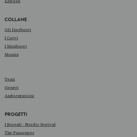
English
COLLANE
Gli Iperborei
I Corvi
I Miniborei
Mumin
Temi
Generi
Ambientazioni
PROGETTI
I Boreali - Nordic festival
The Passenger