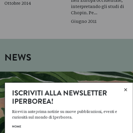
nell’Europa occidentale,
Ottobre 2014
interpretando gli studi di
Chopin. Pe…
Giugno 2011
NEWS
×
ISCRIVITI ALLA NEWSLETTER
IPERBOREA!
Ricevi in anteprima notizie su nuove pubblicazioni, eventi e
curiosità sul mondo di Iperborea.
NOME