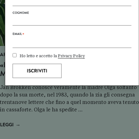
COGNOME
EMAIL
*
APPROFONDIMENTO
Ho letto e accetto la
Privacy Policy
«LA SUITE DI GIAVA» DI JAN BROKKEN:
MAMMA, ADESSO SO DAVVERO CHI SEI
Jan Brokken conosce veramente la madre Olga soltanto
dopo la sua morte, nel 1983, quando la zia gli consegna
trentanove lettere che fino a quel momento aveva tenuto
in cassaforte. Olga le ha spedite …
→
LEGGI