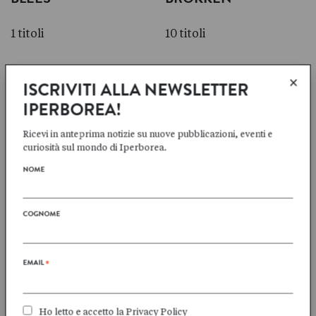
1 titoli
10 titoli
×
ISCRIVITI ALLA NEWSLETTER
IPERBOREA!
Jeroen
Mathijs
BROUWERS
DEEN
Ricevi in anteprima notizie su nuove pubblicazioni, eventi e
curiosità sul mondo di Iperborea.
1 titoli
3 titoli
NOME
COGNOME
Gerhard
Stephan
DURLACHER
ENTER
EMAIL
*
1 titoli
1 titoli
Ho letto e accetto la
Privacy Policy