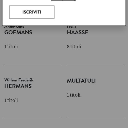
Anne-Gine
Hella
GOEMANS
HAASSE
1 titoli
8 titoli
Willem Frederik
MULTATULI
HERMANS
1 titoli
1 titoli