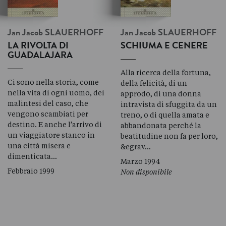
Jan Jacob
SLAUERHOFF
Jan Jacob
SLAUERHOFF
LA RIVOLTA DI
SCHIUMA E CENERE
GUADALAJARA
Alla ricerca della fortuna,
Ci sono nella storia, come
della felicità, di un
nella vita di ogni uomo, dei
approdo, di una donna
malintesi del caso, che
intravista di sfuggita da un
vengono scambiati per
treno, o di quella amata e
destino. E anche l’arrivo di
abbandonata perché la
un viaggiatore stanco in
beatitudine non fa per loro,
una città misera e
&egrav…
dimenticata…
Marzo 1994
Febbraio 1999
Non disponibile