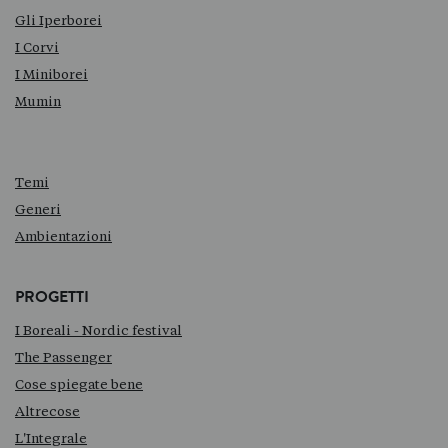
Gli Iperborei
I Corvi
I Miniborei
Mumin
Temi
Generi
Ambientazioni
PROGETTI
I Boreali - Nordic festival
The Passenger
Cose spiegate bene
Altrecose
L'Integrale