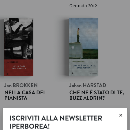
Gennaio 2012
Jan
BROKKEN
Johan
HARSTAD
NELLA CASA DEL
CHE NE È STATO DI TE,
PIANISTA
BUZZ ALDRIN?
×
La sera del 30 gennaio
Che ne è stato di Buzz
ISCRIVITI ALLA NEWSLETTER
1980 Youri Egorov, astro
Aldrin? Chi si ricorda del
nascente del pianoforte, dà
secondo uomo che ha
IPERBOREA!