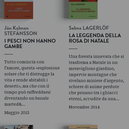
Jón Kalman
Selma
LAGERLÖF
STEFÁNSSON
LA LEGGENDA DELLA
I PESCI NON HANNO
ROSA DI NATALE
GAMBE
Una foresta innevata che si
Tutto comincia con
trasforma a Natale in un
l’amore, questa «esplosione
meraviglioso giardino,
solare che ti distrugge la
impervie montagne che
vita e rende abitabili i
rivelano miniere d'argento,
deserti», ma che con il
schiere di anime perdute
tempo può raffreddarsi
che penano tra i ghiacci
diventando un banale
eterni, accudite da una…
marted&…
Novembre 2014
Maggio 2015