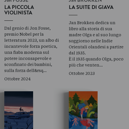
Jon
FOSSE
Jan
BROKKEN
LA PICCOLA
LA SUITE DI GIAVA
VIOLINISTA
Jan Brokken dedica un
Dal genio di Jon Fosse,
libro alla storia di sua
premio Nobel per la
madre Olga e al suo lungo
letteratura 2023, un albo di
soggiorno nelle Indie
incantevole forza poetica,
Orientali olandesi a partire
una fiaba moderna sul
dal 1935.
potere inconsapevole e
È il 1935 quando Olga, poco
sconfinato dei bambini,
più che venten…
sulla forza dell&rsq…
Ottobre 2023
Ottobre 2024