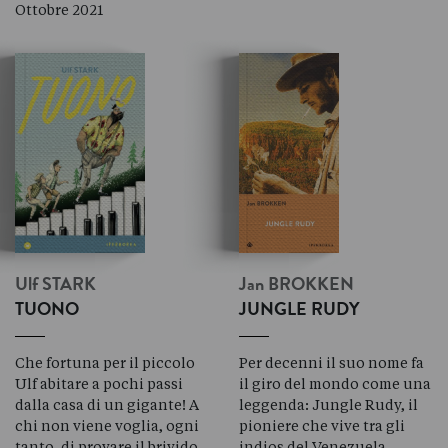
Ottobre 2021
Ulf
STARK
Jan
BROKKEN
TUONO
JUNGLE RUDY
Che fortuna per il piccolo
Per decenni il suo nome fa
Ulf abitare a pochi passi
il giro del mondo come una
dalla casa di un gigante! A
leggenda: Jungle Rudy, il
chi non viene voglia, ogni
pioniere che vive tra gli
tanto, di provare il brivido
indios del Venezuela