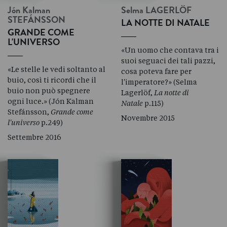
Jón Kalman
Selma
LAGERLÖF
STEFÁNSSON
LA NOTTE DI NATALE
GRANDE COME
L'UNIVERSO
«Un uomo che contava tra i
suoi seguaci dei tali pazzi,
«Le stelle le vedi soltanto al
cosa poteva fare per
buio, così ti ricordi che il
l'imperatore?» (Selma
buio non può spegnere
Lagerlöf,
La notte di
ogni luce.» (Jón Kalman
Natale
p.115)
Stefánsson,
Grande come
Novembre 2015
l'universo
p.249)
Settembre 2016