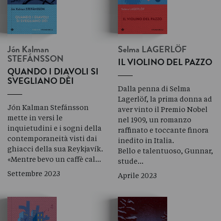
Jón Kalman
Selma
LAGERLÖF
STEFÁNSSON
IL VIOLINO DEL PAZZO
QUANDO I DIAVOLI SI
SVEGLIANO DÈI
Dalla penna di Selma
Lagerlöf, la prima donna ad
Jón Kalman Stefánsson
aver vinto il Premio Nobel
mette in versi le
nel 1909, un romanzo
inquietudini e i sogni della
raffinato e toccante finora
contemporaneità visti dai
inedito in Italia.
ghiacci della sua Reykjavík.
Bello e talentuoso, Gunnar,
«Mentre bevo un caffè cal…
stude…
Settembre 2023
Aprile 2023