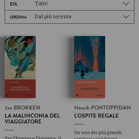
Tutte
ETÀ
Dal più recente
ORDINA
Jan
BROKKEN
Henrik
PONTOPPIDAN
LA MALINCONIA DEL
L'OSPITE REGALE
VIAGGIATORE
Da uno dei più grandi
Tra l’Europa e l’America, il
scrittori scandinavi,