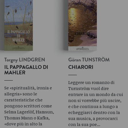
Torgny
LINDGREN
Göran
TUNSTRÖM
IL PAPPAGALLO DI
CHIARORI
MAHLER
Leggere un romanzo di
Se «spiritualità, ironia e
Turnström vuol dire
allegria» sono le
entrare in un mondo da cui
caratteristiche che
non si vorrebbe più uscire,
pongono scrittori come
e che continua a lungo a
Selma Lagerlöf, Hamsun,
echeggiarci dentro con la
Thomas Mann o Kafka,
sua musica, a provocarci
«dove più in alto la
con la sua poe…