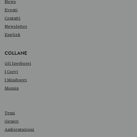
News
Eventi
Contatti
Newsletter
English
COLLANE
Gli Iperborei
I Corvi
I Miniborei
Mumin
Temi
Generi
Ambientazioni