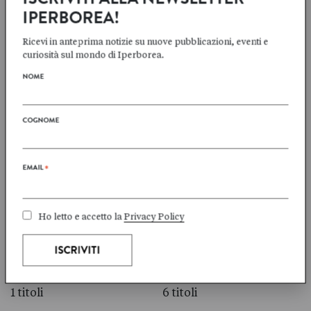
IPERBOREA!
1 titoli
2 titoli
Ricevi in anteprima notizie su nuove pubblicazioni, eventi e
curiosità sul mondo di Iperborea.
NOME
Jon
Jan
COGNOME
FOSSE
GRUE
3 titoli
1 titoli
EMAIL
*
Ho letto e accetto la
Privacy Policy
Bergljot Hobaek
Knut
HAFF
HAMSUN
1 titoli
6 titoli