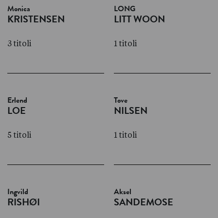
Monica
LONG
KRISTENSEN
LITT WOON
3 titoli
1 titoli
Erlend
Tove
LOE
NILSEN
5 titoli
1 titoli
Ingvild
Aksel
RISHØI
SANDEMOSE