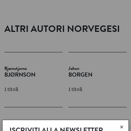
ALTRI AUTORI NORVEGESI
Bjørnstjerne
Johan
BJØRNSON
BORGEN
1 titoli
1 titoli
Finn
Thomas
×
ISCRIVITI ALLA NEWSLETTER
CARLING
ENGER