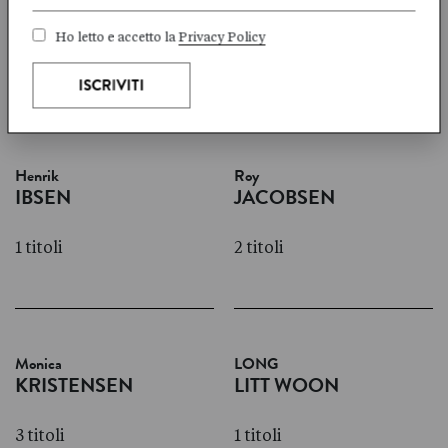
HARSTAD
HENRIKSEN
Ho letto e accetto la
Privacy Policy
1 titoli
2 titoli
Henrik
Roy
IBSEN
JACOBSEN
1 titoli
2 titoli
Monica
LONG
KRISTENSEN
LITT WOON
3 titoli
1 titoli