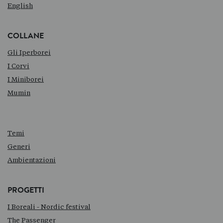
English
COLLANE
Gli Iperborei
I Corvi
I Miniborei
Mumin
Temi
Generi
Ambientazioni
PROGETTI
I Boreali - Nordic festival
The Passenger