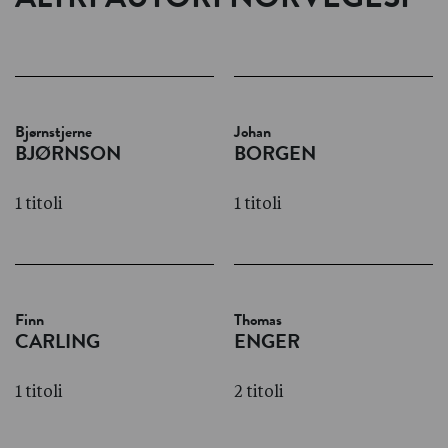
ALTRI AUTORI NORVEGESI
Bjørnstjerne
Johan
BJØRNSON
BORGEN
1 titoli
1 titoli
Finn
Thomas
CARLING
ENGER
1 titoli
2 titoli