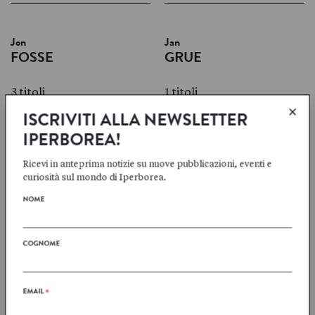
Jon
Jan
FOSSE
GRUE
3 titoli
1 titoli
×
ISCRIVITI ALLA NEWSLETTER
IPERBOREA!
Ricevi in anteprima notizie su nuove pubblicazioni, eventi e
Bergljot Hobaek
Knut
curiosità sul mondo di Iperborea.
HAFF
HAMSUN
NOME
1 titoli
6 titoli
COGNOME
EMAIL
*
Johan
Levi