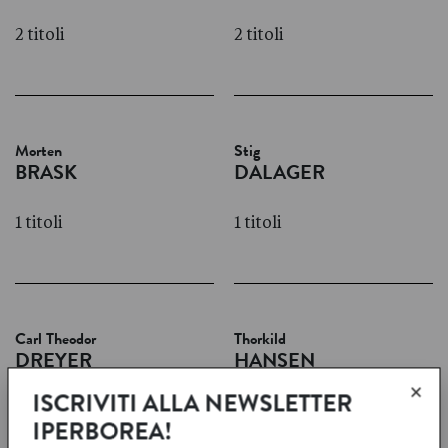
2 titoli
2 titoli
Morten
Stig
BRASK
DALAGER
1 titoli
1 titoli
Carl Theodor
Thorkild
DREYER
HANSEN
×
ISCRIVITI ALLA NEWSLETTER
1 titoli
8 titoli
IPERBOREA!