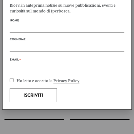
Ricevi in anteprima notizie su nuove pubblicazioni, eventi e
curiosità sul mondo di Iperborea.
NOME
Olav
J. Peter
HERGEL
JACOBSEN
COGNOME
2 titoli
2 titoli
EMAIL
*
Siri Ranva Hjelm
Flemming
Ho letto e accetto la
Privacy Policy
JACOBSEN
JENSEN
2 titoli
1 titoli