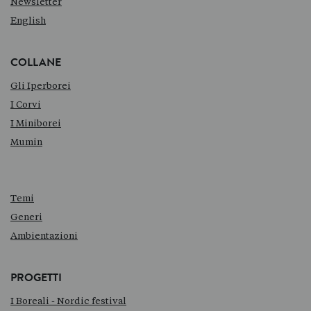
Newsletter
English
COLLANE
Gli Iperborei
I Corvi
I Miniborei
Mumin
Temi
Generi
Ambientazioni
PROGETTI
I Boreali - Nordic festival