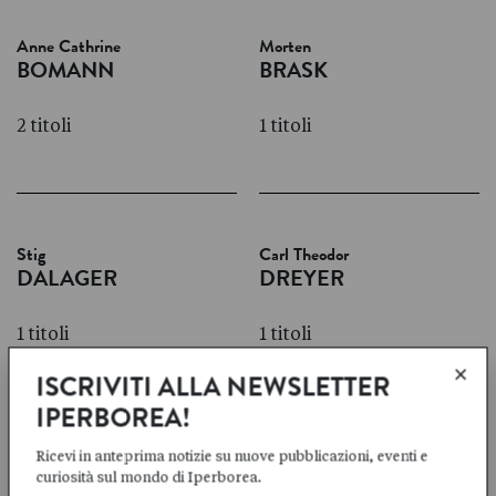
Anne Cathrine
Morten
BOMANN
BRASK
2 titoli
1 titoli
Stig
Carl Theodor
DALAGER
DREYER
1 titoli
1 titoli
×
ISCRIVITI ALLA NEWSLETTER
IPERBOREA!
Ricevi in anteprima notizie su nuove pubblicazioni, eventi e
Thorkild
Olav
curiosità sul mondo di Iperborea.
HANSEN
HERGEL