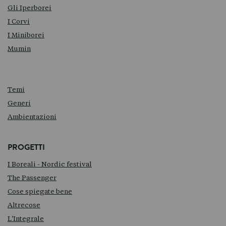
Gli Iperborei
I Corvi
I Miniborei
Mumin
Temi
Generi
Ambientazioni
PROGETTI
I Boreali - Nordic festival
The Passenger
Cose spiegate bene
Altrecose
L'Integrale