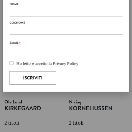
NOME
8 titoli
2 titoli
COGNOME
EMAIL
*
Siri Ranva Hjelm
Flemming
JACOBSEN
JENSEN
Ho letto e accetto la
Privacy Policy
2 titoli
1 titoli
Ole Lund
Niviaq
KIRKEGAARD
KORNELIUSSEN
2 titoli
2 titoli