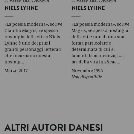
J. Peter
JACOBSEN
J. Peter
JACOBSEN
NIELS LYHNE
NIELS LYHNE
«La poesia moderna», scrive
«La poesia moderna», scrive
Claudio Magris, «è spesso
Magris, «è spesso nostalgia
nostalgia della vita.» Niels
della vita: non di una sua
Lyhne è uno dei primi
forma particolare e
grandi personaggi letterari
determinata di cui si
che incarnano questa
lamenti la mancanza, [...]
nostalg…
ma della vita in s&eac…
Marzo 2017
Novembre 1995
Non disponibile
ALTRI AUTORI DANESI