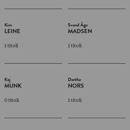
Kim
Svend Åge
LEINE
MADSEN
1 titoli
1 titoli
Kaj
Dorthe
MUNK
NORS
0 titoli
1 titoli