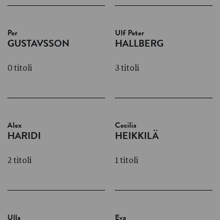
Per
Ulf Peter
GUSTAVSSON
HALLBERG
0 titoli
3 titoli
Alex
Cecilia
HARIDI
HEIKKILÄ
2 titoli
1 titoli
Ulla
Eva