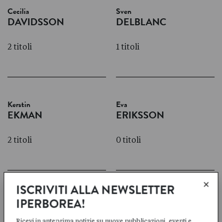
Cecilia
Sven
DAVIDSSON
DELBLANC
2 titoli
1 titoli
Kerstin
Eva
EKMAN
ERIKSSON
2 titoli
0 titoli
×
ISCRIVITI ALLA NEWSLETTER
Anna
Folke
IPERBOREA!
FISKE
FRIDELL
Ricevi in anteprima notizie su nuove pubblicazioni, eventi e