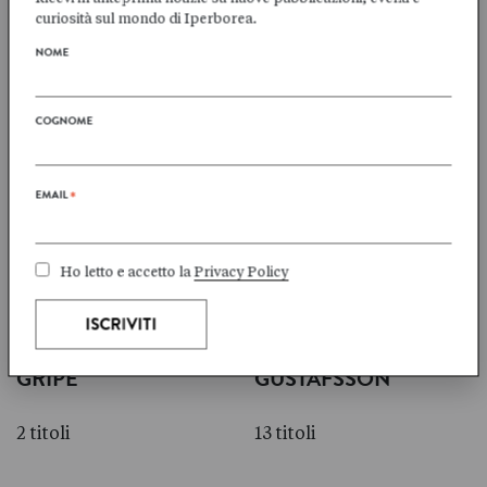
curiosità sul mondo di Iperborea.
2 titoli
1 titoli
NOME
COGNOME
Peter
Ia
FRÖBERG IDLING
GENBERG
EMAIL
*
2 titoli
1 titoli
Ho letto e accetto la
Privacy Policy
Maria
Lars
GRIPE
GUSTAFSSON
2 titoli
13 titoli