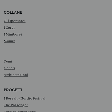
COLLANE
Gli Iperborei
I Corvi
I Miniborei
Mumin
Temi
Generi
Ambientazioni
PROGETTI
I Boreali - Nordic festival
The Passenger
Cose spiegate bene