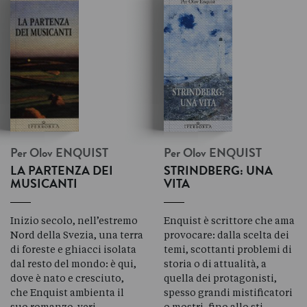
Per Olov
ENQUIST
Per Olov
ENQUIST
LA PARTENZA DEI
STRINDBERG: UNA
MUSICANTI
VITA
Inizio secolo, nell’estremo
Enquist è scrittore che ama
Nord della Svezia, una terra
provocare: dalla scelta dei
di foreste e ghiacci isolata
temi, scottanti problemi di
dal resto del mondo: è qui,
storia o di attualità, a
dove è nato e cresciuto,
quella dei protagonisti,
che Enquist ambienta il
spesso grandi mistificatori
suo romanzo-veri…
o mostri, fino allo sti…