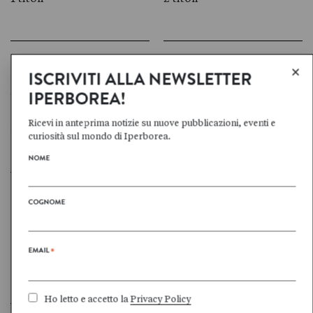
×
ISCRIVITI ALLA NEWSLETTER
Lars
Per
GUSTAFSSON
GUSTAVSSON
IPERBOREA!
Ricevi in anteprima notizie su nuove pubblicazioni, eventi e
13 titoli
0 titoli
curiosità sul mondo di Iperborea.
NOME
COGNOME
Ulf Peter
Alex
HALLBERG
HARIDI
EMAIL
*
3 titoli
2 titoli
Ho letto e accetto la
Privacy Policy