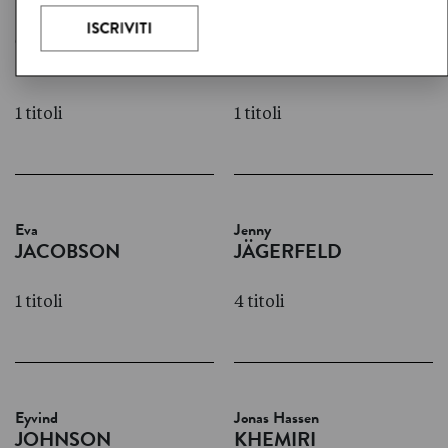
Cecilia
Ulla
HEIKKILÄ
ISAKSSON
1 titoli
1 titoli
Eva
Jenny
JACOBSON
JÄGERFELD
1 titoli
4 titoli
Eyvind
Jonas Hassen
JOHNSON
KHEMIRI