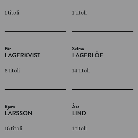
1 titoli
1 titoli
Pär
Selma
LAGERKVIST
LAGERLÖF
8 titoli
14 titoli
Björn
Åsa
LARSSON
LIND
16 titoli
1 titoli