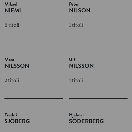
Mikael
Peter
NIEMI
NILSON
6 titoli
1 titoli
Moni
Ulf
NILSSON
NILSSON
2 titoli
1 titoli
Fredrik
Hjalmar
SJÖBERG
SÖDERBERG