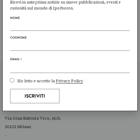
Ricevi in anteprima notizie su nuove pubblicazioni, eventi e
scrittore incontra tutti
curiosità sul mondo di Iperborea.
quelli che lo conoscevano
p…
NOME
Gennaio 2017
COGNOME
EMAIL
*
Ho letto e accetto la
Privacy Policy
IPERBOREA SRL
Via Gian Battista Vico, 16/A
20123 Milano
-