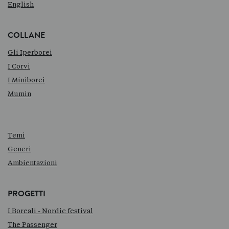
English
COLLANE
Gli Iperborei
I Corvi
I Miniborei
Mumin
Temi
Generi
Ambientazioni
PROGETTI
I Boreali - Nordic festival
The Passenger