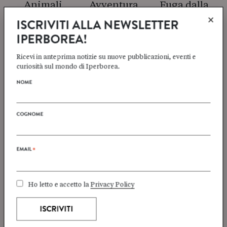
Animali
Avventura
Fuga dalla
×
civiltà
ISCRIVITI ALLA NEWSLETTER
IPERBOREA!
Ricevi in anteprima notizie su nuove pubblicazioni, eventi e
curiosità sul mondo di Iperborea.
NOME
Isole
Libertà
Memoria
COGNOME
EMAIL
*
Ho letto e accetto la
Privacy Policy
Migrazioni
Minoranze
Mito e
Leggenda