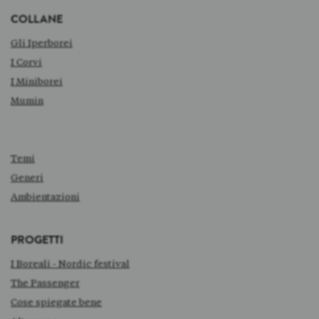
COLLANE
Gli Iperborei
I Corvi
I Miniborei
Mumin
Temi
Generi
Ambientazioni
PROGETTI
I Boreali - Nordic festival
The Passenger
Cose spiegate bene