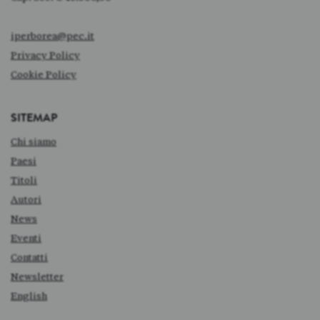
iperborea@pec.it
Privacy Policy
Cookie Policy
SITEMAP
Chi siamo
Paesi
Titoli
Autori
News
Eventi
Contatti
Newsletter
English