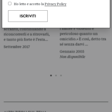
Ho letto e accetto la
Privacy Policy
Ci sono incontri, sguardi,
«Io non ho omicidi da
gesti, parole che possono
raccontare, ma gioie e
segnare il cammino di una
sofferenze e amori. E
vita. Ce li portiamo
l’amore è violento e
accanto, continuando a
pericoloso quanto un
riconcorrerli e a ritrovarli,
omicidio.» È così, detto tra
e tanto più forte è l’esta…
sé senza darvi …
Settembre 2017
Gennaio 2005
Non disponibile