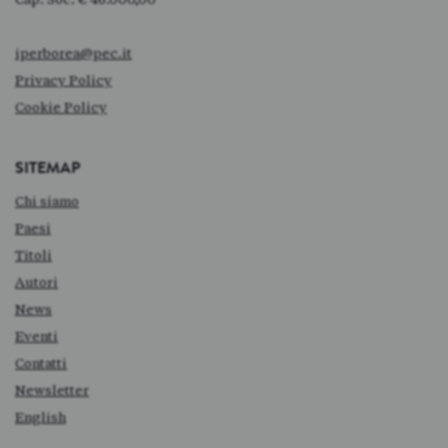
iperborea@pec.it
Privacy Policy
Cookie Policy
SITEMAP
Chi siamo
Paesi
Titoli
Autori
News
Eventi
Contatti
Newsletter
English