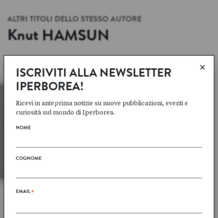
ALTRI TITOLI DELLO STESSO AUTORE
Knut
HAMSUN
SCHEDA AUTORE
→
×
ISCRIVITI ALLA NEWSLETTER
IPERBOREA!
Ricevi in anteprima notizie su nuove pubblicazioni, eventi e
curiosità sul mondo di Iperborea.
NOME
COGNOME
EMAIL
*
Knut
HAMSUN
Knut
HAMSUN
LA REGINA DI SABA
UN VAGABONDO
SUONA IN SORDINA