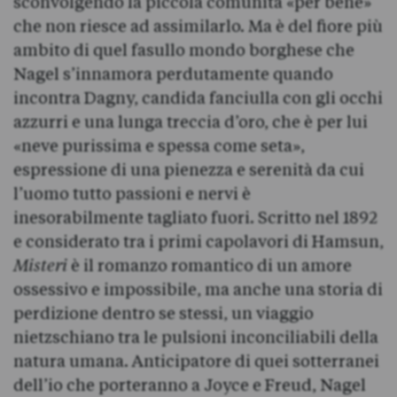
sconvolgendo la piccola comunità «per bene»
che non riesce ad assimilarlo. Ma è del fiore più
ambito di quel fasullo mondo borghese che
Nagel s’innamora perdutamente quando
incontra Dagny, candida fanciulla con gli occhi
azzurri e una lunga treccia d’oro, che è per lui
«neve purissima e spessa come seta»,
espressione di una pienezza e serenità da cui
l’uomo tutto passioni e nervi è
inesorabilmente tagliato fuori. Scritto nel 1892
e considerato tra i primi capolavori di Hamsun,
Misteri
è il romanzo romantico di un amore
ossessivo e impossibile, ma anche una storia di
perdizione dentro se stessi, un viaggio
nietzschiano tra le pulsioni inconciliabili della
natura umana. Anticipatore di quei sotterranei
dell’io che porteranno a Joyce e Freud, Nagel