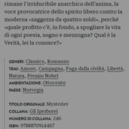
rimane l’irriducibile anarchico dell’anima, la
voce provocatrice dello spirito libero contro la
moderna «saggezza da quattro soldi», perché
«quale profitto c’è, in fondo, a spogliare la vita
di ogni poesia, sogno e menzogna? Qual è la
Verità, lei la conosce?»
:
Classico
,
Romanzo
GENERI
:
Amore
,
Campagna
,
Fuga dalla civiltà
,
Libertà
,
TEMI
Natura
,
Premio Nobel
:
Ottocento
AMBIENTAZIONE
:
Norvegia
PAESE
: Mysterier
TITOLO ORIGINALE
:
Gli Iperborei
COLLANA
: 246
NUMERO DI COLLANA
: 9788870914467
ISBN