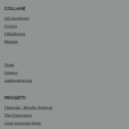
COLLANE
Gli Iperborei
I Corvi
I Miniborei
Mumin
Temi
Generi
Ambientazioni
PROGETTI
I Boreali - Nordic festival
The Passenger
Cose spiegate bene